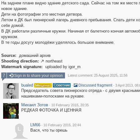
На заднем плане видно здание детского сада. Сейчас на том же месте 
новое здание.
Дети на фотографии это местная детвора.
Летом в ДК был пионерский лагерь дневного пребывания. Спать дети х
себе домой.
В ДК работали различные кружки. Начиная от балетного кончая автом
кружком.
В те годы досугу молодёжи уделялось большое внимание.
Source:
домашний архив
Shooting direction:
northeast

Watermark signature:
uploaded by igor_m
7
Sign in to share your opinion
Latest comment: 25 August 2025, 11:56
bualed
·
·
Discussed fragment
3 April 2013, 08
Председатель совета пионерского отряда - с двумя красным
нашивками-полосками на рукаве.
Михаил Зотов
·
10 February 2015, 20:35
РЕДКАЯ ФОТОЧКА И ЦЕННАЯ
LM66
·
10 February 2015, 20:44
L
Вася, что ты орешь