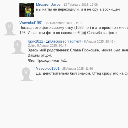
Михаил Зотов
·
13 February 2015, 17:08
мы на ты не переходили. и я не ору а восхищен
Vsevolod1981
·
19 December 2024, 11:13
V
Показал это фото своему отцу (1939 г.р.) в это время он жил 
126. И на этом фото он нашел себя)))) Спасибо за фото
Igor-1812
·
·
·
Discussed fragment
8 August 2025, 20:46
I
Edited 8 August 2025, 20:47
Здесь мой родственник Слава Прокошин, может был зна
Вашим отцом.
Жил Проходчиков 7к1.
Vsevolod1981
·
25 August 2025, 11:56
V
Да, действительно был знаком. Отец сразу его на ф