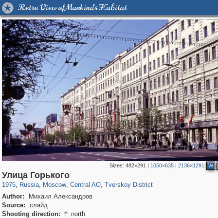
Retro View of Mankind's Habitat
Sizes:
482×291
|
1050×635
|
2136×1291
W
319,716
1,405,939
159,930
8,286
29,243
5,916
53,016
2,283
Улица Горького
1975
,
Russia
,
Moscow
,
Central AO
,
Tverskoy District
Author:
Михаил Александров
Source:
слайд
Shooting direction:
north
