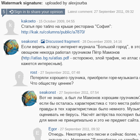
Watermark signature:
uploaded by alexjourba
5
Sign in to share your opinion
Latest comment: 27 September 2011, 09:32
kakoeto
·
15 October 2009, 04:55
k
Статья про табло на крыше ресторана "София":
http://kak.ru/columns/public/a7870/
seakonst
·
·
Discussed fragment
28 December 2009, 14:16
Если верить атласу интернет-журнала "Большой город", в эт
овощном некогда работал грузчиком Пётр Мамонов
(
http://atlas.bg.ru/atlas.pdf
- осторожно, злой трафик, но атлас
кажется интересным).
rost
·
27 September 2011, 07:48
r
Потеряли хорошего грузчика, приобрели горе-музыканта 
Что обществу ценнее?
seakonst
·
27 September 2011, 07:54
Вот не знаю, а был ли Мамонов хорошим грузчиком
если бы осталась характеристика с того места рабо
правды в тех характеристиках было немного. Музык
оценивать не берусь. Насчёт актёрства поспорил бы
для меня не принципиально и это не предмет сайта.
Egor
·
27 September 2011, 09:32
E
Отнюдь. Некоторые его песни и сейчас более, 
актуальны. Например "Я поработаю на стройке,