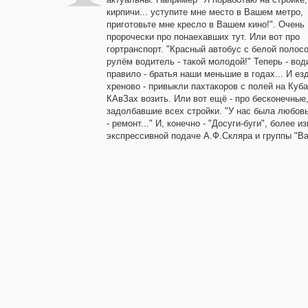
кирпичи... уступите мне место в Вашем метро,
приготовьте мне кресло в Вашем кино!". Очень
пророчески про понаехавших тут. Или вот про
гортранспорт. "Красный автобус с белой полосо
рулём водитель - такой молодой!" Теперь - вод
правило - братья наши меньшие в годах... И ез
хреново - привыкли пахтакоров с полей на Куба
КАвЗах возить. Или вот ещё - про бесконечные
задолбавшие всех стройки. "У нас была любовь
- ремонт..." И, конечно - "Досуги-буги", более и
экспрессивной подаче А.Ф.Скляра и группы "Ва