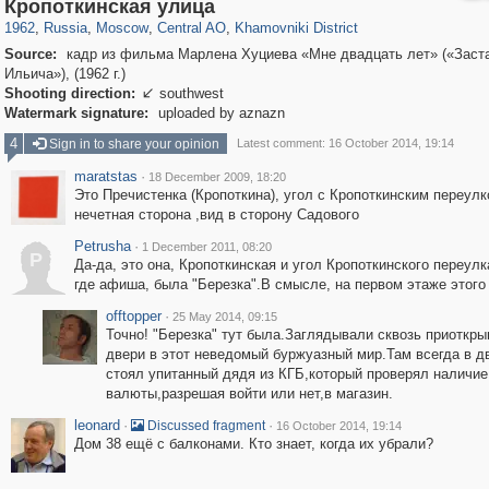
319,864
1,406,840
160,012
8,286
29,243
5,916
19,395
722
Кропоткинская улица
1962
,
Russia
,
Moscow
,
Central AO
,
Khamovniki District
Source:
кадр из фильма Марлена Хуциева «Мне двадцать лет» («Заст
Ильича»), (1962 г.)
Shooting direction:
southwest

Watermark signature:
uploaded by aznazn
4
Sign in to share your opinion
Latest comment: 16 October 2014, 19:14
maratstas
·
18 December 2009, 18:20
Это Пречистенка (Кропоткина), угол с Кропоткинским переулк
нечетная сторона ,вид в сторону Садового
Petrusha
·
1 December 2011, 08:20
P
Да-да, это она, Кропоткинская и угол Кропоткинского переулк
где афиша, была "Березка".В смысле, на первом этаже этого
offtopper
·
25 May 2014, 09:15
Точно! "Березка" тут была.Заглядывали сквозь приоткр
двери в этот неведомый буржуазный мир.Там всегда в д
стоял упитанный дядя из КГБ,который проверял наличие
валюты,разрешая войти или нет,в магазин.
leonard
·
·
Discussed fragment
16 October 2014, 19:14
Дом 38 ещё с балконами. Кто знает, когда их убрали?