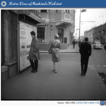
Retro View of Mankind's Habitat
Sizes:
482×385
|
875×700
|
900×720
W