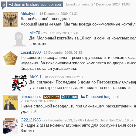
6
Sign in to share your opinion
Latest comment: 27 December 2023, 19:06
Mihalych
·
18 December 2009, 01:31
Да, сейчас всё - новоделы...
Хороший магазин был. Мы там всегда соки-молочные коктейли
Mic70
·
25 February 2011, 15:49
M
Да! Молочный коктейль за 10 коп, и соки из конусных ко
в детстве.
Lesnik1900
·
18 December 2009, 01:33
Не совсем не сохранился - реконструировали, и нельзя сказа
неудачно. За исключением жилого комплекса во дворе - высо
Квартал остался узнаваемым.
AleX_I
·
18 December 2009, 02:18
Да, согласен. Последние 3 дома по Петровскому бульва
угловое строение очень даже прилично восстановили.
alexradonez
·
·
Discussed fragment
23 October 2014, 09:29
Нынче сплошной новодел, и, при ближайшем рассмотрении, н
удачный.
G22121985
·
·
27 December 2023, 19:06
Edited 27 December 2023, 19:07
В кадре 2 (два) номенклатурных авто для обслуживания сове
богемы.