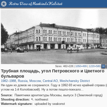
Retro View of Mankind's Habitat
Sizes:
482×228
|
1050×499
|
1220×580
W
Трубная площадь, угол Петровского и Цветного
319,716
1,405,774
159,930
8,286
29,243
5,916
10,182
264
бульваров
1982
–
1988
,
Russia
,
Moscow
,
Central AO
,
Meshchansky District
Ни один из домов не сохранился. Году в 1992-93 исчез крайний справа 
углом на 1-й Колобовский). Ну а потом пошло-поехало...
Source:
Памятники архитектуры Москвы, выпуск 3 (Земляной город)
Shooting direction:
northwest

Watermark signature:
uploaded by seakonst