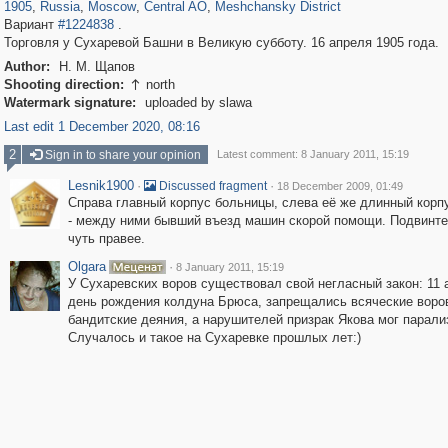
1905
,
Russia
,
Moscow
,
Central AO
,
Meshchansky District
Вариант
#1224838
.
Торговля у Сухаревой Башни в Великую субботу. 16 апреля 1905 года.
Author:
Н. М. Щапов
Shooting direction:
north

Watermark signature:
uploaded by slawa
Last edit 1 December 2020, 08:16
2
Sign in to share your opinion
Latest comment: 8 January 2011, 15:19
Lesnik1900
·
·
Discussed fragment
18 December 2009, 01:49
Справа главный корпус больницы, слева её же длинный корпу
- между ними бывший въезд машин скорой помощи. Подвинте
чуть правее.
Olgara
·
8 January 2011, 15:19
У Сухаревских воров существовал свой негласный закон: 11 
день рождения колдуна Брюса, запрещались всяческие воро
бандитские деяния, а нарушителей призрак Якова мог парали
Случалось и такое на Сухаревке прошлых лет:)