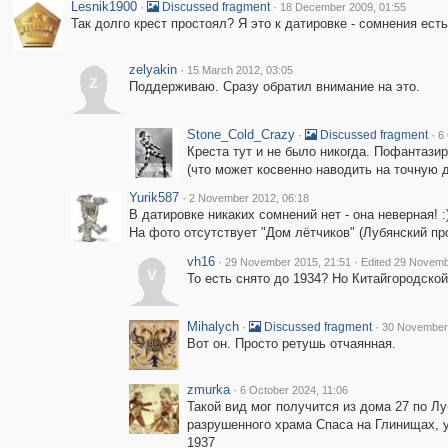
Lesnik1900
·
·
Discussed fragment
18 December 2009, 01:55
Так долго крест простоял? Я это к датировке - сомнения есть
zelyakin
·
15 March 2012, 03:05
z
Поддерживаю. Сразу обратил внимание на это.
Stone_Cold_Crazy
·
·
Discussed fragment
6
Креста тут и не было никогда. Пофантази
(что может косвенно наводить на точную да
Yurik587
·
2 November 2012, 06:18
В датировке никаких сомнений нет - она неверная! :
На фото отсутствует "Дом лётчиков" (Лубянский про
vh16
·
·
29 November 2015, 21:51
Edited 29 Novemb
v
То есть снято до 1934? Но Китайгородской
Mihalych
·
·
Discussed fragment
30 November 
Вот он. Просто ретушь отчаянная.
zmurka
·
6 October 2024, 11:06
Такой вид мог получится из дома 27 по Лу
разрушенного храма Спаса на Глинищах, уж
1937