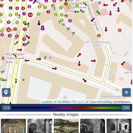
2
2
6
7
8
3
4
3
8
15
4
3
6
2
6
4
3
7
6
3
7
2
15
9
2
2
4
2
8
9
9
7
7
5
11
2
5
8
4
2
6
4
3
2
Leaflet
| ©
SCANEX ITC LLC
| ©
OpenStreetMap
contributors
2
1826
2000
2
Nearby images
2