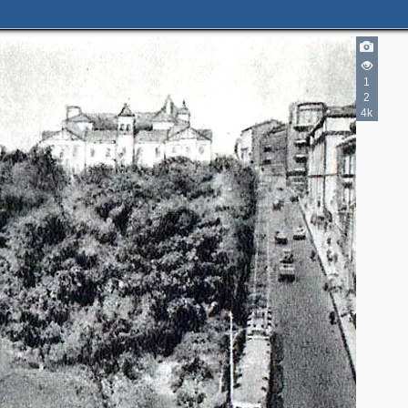
1
2
2
4k
2
5
4
2
2
2
2
2
4
7
5
2