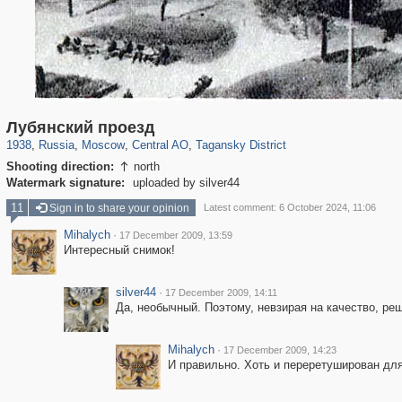
319,861
1,406,849
160,009
8,286
29,243
5,916
10,740
402
Лубянский проезд
1938
,
Russia
,
Moscow
,
Central AO
,
Tagansky District
Shooting direction:
north

Watermark signature:
uploaded by silver44
11
Sign in to share your opinion
Latest comment: 6 October 2024, 11:06
Mihalych
·
17 December 2009, 13:59
Интересный снимок!
silver44
·
17 December 2009, 14:11
Да, необычный. Поэтому, невзирая на качество, ре
Mihalych
·
17 December 2009, 14:23
И правильно. Хоть и переретуширован для 