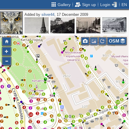
Gallery
Sign up
Login
EN
Added by
silver44
, 17 December 2009
2
2
2
2
2
4
2
2
OSM
2
4
4
3
2
4
3
2
4
4
2
2
2
2
3
2
3
5
3
2
8
4
4
2
3
2
2
7
6
4
2
4
5
3
3
3
5
10
9
4
2
4
5
4
2
7
2
3
7
2
3
5
5
4
10
4
2
6
2
4
6
3
3
3
6
7
7
8
5
9
4
7
4
6
13
3
6
2
5