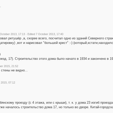
.
·
 October 2013, 17:13
Edited 7 October 2013, 17:40
ровал ретушёр ,а, скорее всего, посчитал одно из зданий Северного стр
тировку) ,вот и нарисовал "большой крест" :-) (который,кстати,находилс
)
езд, 17). Строительство этого дома было начато в 1934 и закончено в 19
er 2015, 21:52
 стены не видно...
2015, 07:12
бянскому проезду (с 4 этажа, или с крыши), т. к. у дома 23 изгиб проезд
е началось строительство дома 17, но только во дворе. Китай-городска