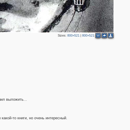
2
13
Sizes:
800×521
|
800×521
W
5
2
2
шил выложить...
2
какой-то книги, но очень интересный.