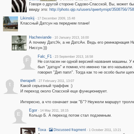
Говоря о другой стороне Садово-Спасской, Вы, может бы
ввиду это:
http://photo.qip.ru/users/qwertymipt/3508756/75
Likinskij
·
17 December 2009, 15:48
Классный Датсун на переднем плане!
Hacheviande
·
10 January 2013, 16:00
А почему ДатсУн, а не ДатсАн. Ведь его реинкарнация Н
Ниссун.)))
Falc_F1
·
23 September 2013, 16:58
F
Не согласен ни одной версией названия машины. У 
был "датцун" и помню,что именно так его называли.
говорил "Дип папл". Тогда как то не особо были щеп
therapeft
·
27 February 2011, 13:07
t
Какой серьезный траффик :)
И переход около Спасской еще функционирует.
Интересно, а что означает знак "Б"? Неужели маршрут тролле
Egor
·
14 May 2011, 18:15
E
Кольцо Б. А переход потом стал подземным.
Toxa
·
·
Discussed fragment
1 October 2011, 13:21