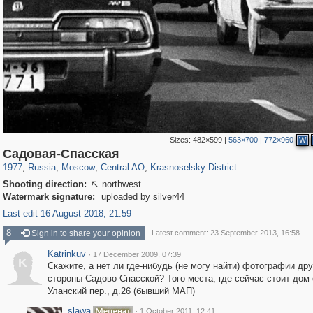
Sizes:
482×599
|
563×700
|
772×960
W
319,882
1,407,406
160,021
8,286
29,248
5,916
6,977
302
Садовая-Спасская
1977
,
Russia
,
Moscow
,
Central AO
,
Krasnoselsky District
Shooting direction:
northwest

Watermark signature:
uploaded by silver44
Last edit 16 August 2018, 21:59
8
Sign in to share your opinion
Latest comment: 23 September 2013, 16:58
Katrinkuv
·
17 December 2009, 07:39
K
Скажите, а нет ли где-нибудь (не могу найти) фотографии дру
стороны Садово-Спасской? Того места, где сейчас стоит дом
Уланский пер., д.26 (бывший МАП)
slawa
·
1 October 2011, 12:41