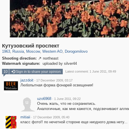
319,920
1,407,609
8,299
27,131
29,262
310
6,082
107
Кутузовский проспект
1963
,
Russia
,
Moscow
,
Western AO
,
Dorogomilovo
Shooting direction:
northeast

Watermark signature:
uploaded by silver44
10
Sign in to share your opinion
Latest comment: 1 June 2011, 09:49
jazzdoit
·
17 December 2009, 03:17
Любопытная форма фонарей освещения!
uzo6968
·
1 June 2011, 09:22
u
Очень жаль, что не сохранились.
Аналогичные, как мне кажется, подсвечивают алле
mitiaii
·
17 December 2009, 05:40
класс фото!! по нечетной стороне еще ниодного дома нету...