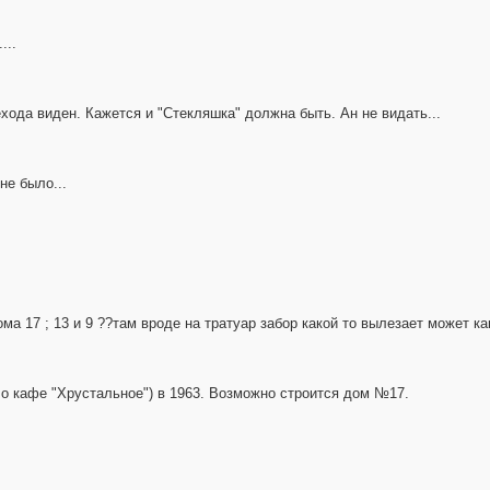
...
ехода виден. Кажется и "Стекляшка" должна быть. Ан не видать...
не было...
ома 17 ; 13 и 9 ??там вроде на тратуар забор какой то вылезает может к
о кафе "Хрустальное") в 1963. Возможно строится дом №17.