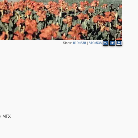
2
2
Sizes:
810×538
|
810×538
W
и МГУ.