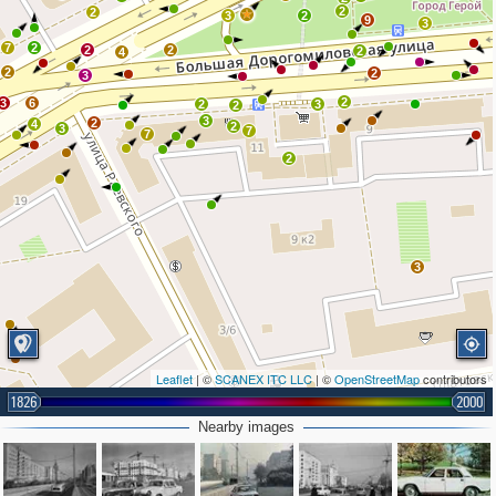
2
2
3
2
9
3
7
2
2
2
2
4
2
2
3
2
3
6
2
3
2
3
2
4
2
3
7
7
2
3
Leaflet
| ©
SCANEX ITC LLC
| ©
OpenStreetMap
contributors
1826
2000
Nearby images