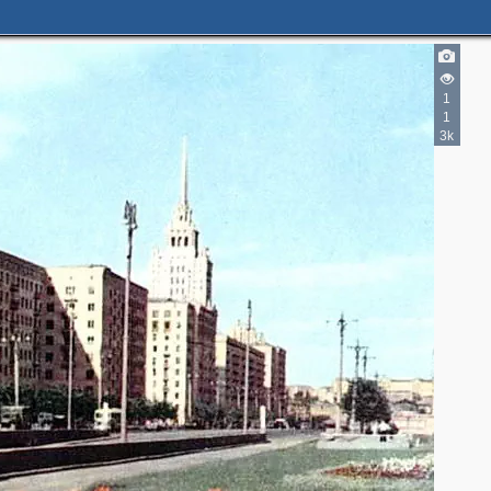
1
1
3k