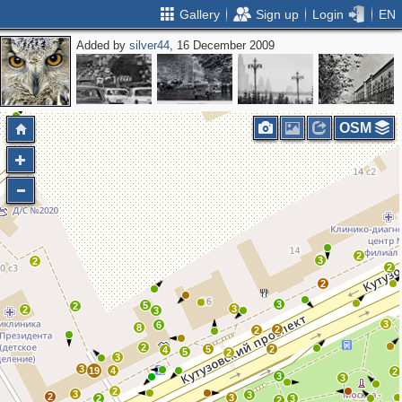
Gallery
Sign up
Login
EN
Added by
silver44
, 16 December 2009
OSM
2
3
2
2
2
3
5
2
3
2
3
3
6
8
2
2
2
5
2
4
5
2
3
3
19
4
2
3
3
2
3
3
2
3
2
3
2