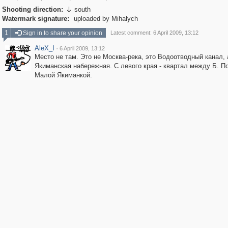
Shooting direction:
south

Watermark signature:
uploaded by Mihalych
1
Sign in to share your opinion
Latest comment: 6 April 2009, 13:12
AleX_I
·
6 April 2009, 13:12
Место не там. Это не Москва-река, это Водоотводный канал, 
Якиманская набережная. С левого края - квартал между Б. П
Малой Якиманкой.