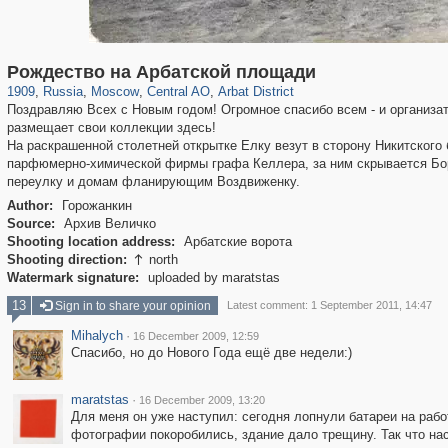
319,864
1,406,756
160,011
8,286
29,243
5,916
13,485
356
Рождество на Арбатской площади
1909
,
Russia
,
Moscow
,
Central AO
,
Arbat District
Поздравляю Всех с Новым годом! Огромное спасибо всем - и организа
размещает свои коллекции здесь!
На раскрашенной столетней открытке Елку везут в сторону Никитского
парфюмерно-химической фирмы графа Келлера, за ним скрывается Бор
переулку и домам фланирующим Воздвиженку.
Author:
Горожанкин
Source:
Архив Величко
Shooting location address:
Арбатские ворота
Shooting direction:
north

Watermark signature:
uploaded by maratstas
13
Sign in to share your opinion
Latest comment: 1 September 2011, 14:47
Mihalych
·
16 December 2009, 12:59
Спасибо, но до Нового Года ещё две недели:)
maratstas
·
16 December 2009, 13:20
Для меня он уже наступил: сегодня лопнули батареи на работ
фотографии покоробились, здание дало трещину. Так что нас