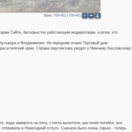
Sizes:
700×451
|
700×451
W
15
11
5
17
торам Сайта, бескорыстно работающим модераторам, и всем, кто
 бульвара и Воздвиженки. На переднем плане Торговый дом
исоглебский храм. Справа перспектива уводит к Нижнему Кисловскому
4
3
2
12
6
9
12
4
е, вода замерзла на полу, стекла вылетели, растения погибли, все
 отправили в Новогодний отпуск. Сначала было очень горько - теперь