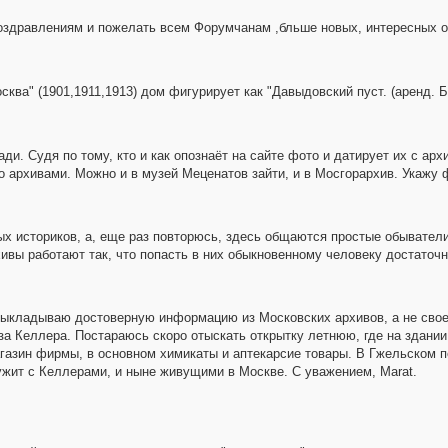
здравлениям и пожелать всем Форумчанам ,бльше новых, интересных отк
ква" (1901,1911,1913) дом фигурирует как "Давыдовский пуст. (аренд. Бла
ди. Судя по тому, кто и как опознаёт на сайте фото и датирует их с ар
 архивами. Можно и в музей Меценатов зайти, и в Мосгорархив. Укажу ф
х историков, а, еще раз повторюсь, здесь общаются простые обыватели
ивы работают так, что попасть в них обыкновенному человеку достаточн
выкладываю достоверную информацию из Московских архивов, а не свое
за Келлера. Постараюсь скоро отыскать открытку летнюю, где на здани
агазин фирмы, в основном химикаты и аптекарсие товары. В Гжельском 
ужит с Келлерами, и ныне живущими в Москве. С уважением, Marat.