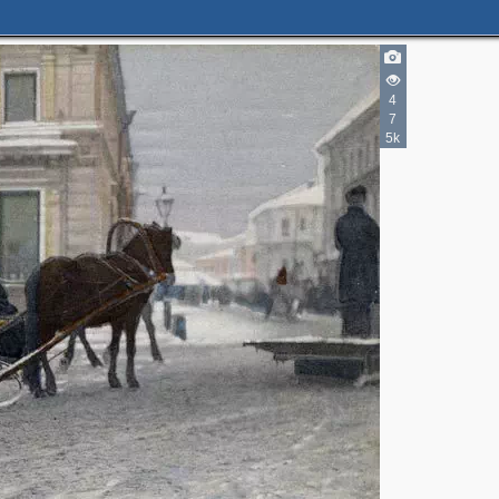
4
7
4
2
5k
2
8
13
9
5
7
9