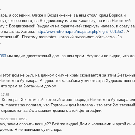
7
ара, а соседний, ближе к Воздвиженке, за ним стоял храм Бориса и
езут, скорее всего, на Воздвиженку или на Кисловку, но и на Никитский
лу с Воздвиженкой (выделил на фрагменте) свернуть налево, и сразу за
те на атлас Хотева:
http://www.retromap.ru/mapster.php?right=081852
. А
ственный". Поэтому maratstas, который выразился обтекаемо - "в
.
063
мы видим двухэтажный дом, за ним храм. Неужели не видно, что дом
бы этот дом не был, на данном снимке храм скрывается за этим 2-этажны
Никитского бульвара. А здесь точка съёмки у кинотеатра Художественн
к что храм за 2-этажным домом.
 17:35
м Келлера - 3-х этажный, который стоял посреди Никитского бульвара ил
 maraststas полагал, что Торговый дом Келлера - это этот 2-х этажный
м скрывается за 2-х этажным домом с этой фотографии.
ember 2009, 18:26
аю, зачем спорить вобще?? Всё же видно! Дом с колоннами и аркой он и
 домом. Я не понимаю сути спора.