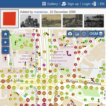
Gallery
Sign up
Login
EN
Added by
maratstas
, 16 December 2009
2
2
2
2
6
5
2
2
OSM
2
4
2
2
2
3
2
3
8
6
6
2
4
3
2
2
9
9
3
11
4
10
3
3
5
3
4
3
2
4
5
4
2
5
2
2
5
4
5
2
4
4
5
7
3
13
6
7
2
4
5
11
7
5
3
4
8
15
8
19
15
17
19
5
5
15
4
20
6
16
11
15
8
12
11
15
7
2
10
6
11
3
12
3
5
8
7
10
3
20
14
4
10
19
11
10
16
12
15
18
11
25
3
6
6
23
8
15
6
13
19
6
31
2
32
7
7
3
2
10
4
10
2
2
3
10
22
2
10
11
4
8
14
7
15
3
13
12
4