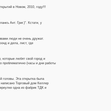
рытий в Новом, 2010, году!!!
нкъ Ант. Григ.)". Кстати, у
хивами люди не очень дружат.
онд и дела, лист, где
, которые любят свой город и
о проблематично (часы и дни работы
й головы. Эта открытка была
и написано Торговый дом Келлер
переулке одна из фабрик ТДК и