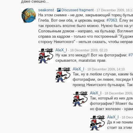
даже смешно...
seakonst
·
·
Discussed fragment
17 December 2009, 16:1
На этом снимке - не дом, закрывающий торец бульв
Глеба. Вот они оба, и церковь видна:
#7063
. Ёлку в
так проехать вполне было можно. Нужно было на уг
Соловьиным домом - направо, на бульвар. Взгляни
справа за кадром - только что построенный "Художе
сторону Никитского" - нельзя сказать, чтобы неправ
AleX_I
·
18 December 2009, 02:23
Ну как это между!! Вот на фотографии:
#7
скрывается, maratstas прав.
AleX_I
·
18 December 2009, 14:10
Так, ну в любом случае, каким 
фотографии, он левее, посреди 
проезд Никитского бульвара. Та
AleX_I
·
18 December 2009,
Так, который из них до
фотографии? Может быть
но факт железен - хра
AleX_I
·
18 Dec
Да я не поним
стоит за этим