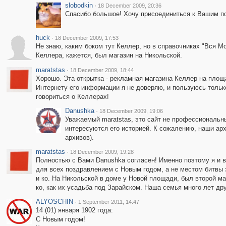
slobodkin
·
18 December 2009, 20:36
Спасибо большое! Хочу присоединиться к Вашим по
huck
·
18 December 2009, 17:53
Не знаю, каким боком тут Келлер, но в справочниках "Вся Мос
Келлера, кажется, был магазин на Никольской.
maratstas
·
18 December 2009, 18:44
Хорошо. Эта открытка - рекламная магазина Келлер на площа
Интернету его информации я не доверяю, и пользуюсь только
говориться о Келлерах!
Danushka
·
18 December 2009, 19:06
Уважаемый maratstas, это сайт не профессиональны
интересуются его историей. К сожалению, наши арх
архивов).
maratstas
·
18 December 2009, 19:28
Полностью с Вами Danushka согласен! Именно поэтому я и 
для всех поздравлением с Новым годом, а не местом битвы 
и ко. На Никольской в доме у Новой площади, был второй м
ко, как их усадьба под Зарайском. Наша семья много лет др
ALYOSCHIN
·
1 September 2011, 14:47
14 (01) января 1902 года:
С Новым годом!