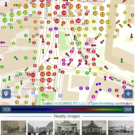
17
3
16
10
7
18
10
7
3
17
14
15
14
11
5
3
10
6
12
2
5
8
14
15
11
9
7
9
8
13
13
7
6
7
4
3
8
19
4
16
13
7
5
16
6
6
12
13
3
8
3
3
2
4
5
2
3
2
5
9
10
6
12
2
3
5
8
3
3
4
4
6
4
4
2
2
3
2
6
2
2
2
2
5
3
7
2
3
3
2
2
2
3
2
2
5
6
2
4
11
11
6
2
8
2
33
2
31
6
6
5
17
4
16
19
3
3
2
2
8
2
3
12
3
8
3
2
4
4
3
4
2
4
3
Leaflet
| ©
SCANEX ITC LLC
| ©
OpenStreetMap
contributors
2
3
1826
2000
2
4
Nearby images
2
2
6
3
3