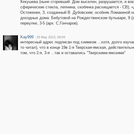
Кекушева (ныне сгоревший. Дом выселен, разрушается, и вокр
сферические стекла, лепнина, скобянка расхищается - СВ); 
Остоженке, 3, созданный В. Дубовским; особняк Ломакиной на
доходных дома: Бебутовой на Рождественском бульваре, 9 (а
переулке, 3-5 (арх. С.Гончаров).
Kay999
·
29 May 2013, 09:04
интересный адрес подписан под снимком ...хотя, долго изуча
то читал), что в конце 19в 1-я Тверская-ямская, действитель
том, что 2-я, 3-я ...так и оставались "Тверскими-ямскими"