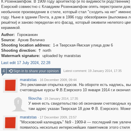
К.Розенкампфом. В 1909 году архитектор (и по видимости родственник)
Езерский совместно с Клавдием Розенкампфом опять перестроили дом,
необычное произведение в стиле, который стал "сходить на нет" именно
году. Ныне в здании Почта, а дом в 1996 году обезображен (выломана л
решётки) и заново переделан его фасад, который оживили нелепого цве
керамикой.
Author:
Горожанкин
Source:
Архив Величко
Shooting location address:
1-я Тверская-Ямская улица дом 6
Shooting direction:
north

Watermark signature:
uploaded by maratstas
Last edit 17 July 2024, 22:28
4
Sign in to share your opinion
Latest comment: 19 January 2014, 17:35
maratstas
·
16 December 2009, 09:44
Это рекламная открытка курсов. На обороте есть надпись, в
счетоводные курсы Ф.В.Езерского 10 января 1914 г.и окончи
filovcha
·
19 January 2014, 17:35
f
У меня есть свидетельство об окончании счетоводных кур
там адрес указан Тверская 18 дом Ф.В. Езерского. Мож
maratstas
·
17 December 2009, 23:57
"Московский календарь" №9 - 1909-й — последний пик увлече
появилось несколько интереснейших памятников этого стиля 