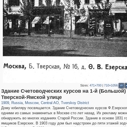
Sizes:
471×700
|
710×1056
W
Здание Счетоводческих курсов на 1-й (Большой)
319,968
1,407,712
160,055
8,295
29,262
5,920
53,064
2,283
Тверской-Ямской улице
1909
,
Russia
,
Moscow
,
Central AO
,
Tverskoy District
Дому юбиляру посвящается. Здание Счетоводческих курсов Ф.Езерског
одними из самых знаменитых в Москве сто лет назад. Их рекламу мож
обнаружить во многих изданиях Старой России. Здание в основе 1831 г
ямщиков Езерских. В 1903 году дом был надстроен до пяти этажей зод