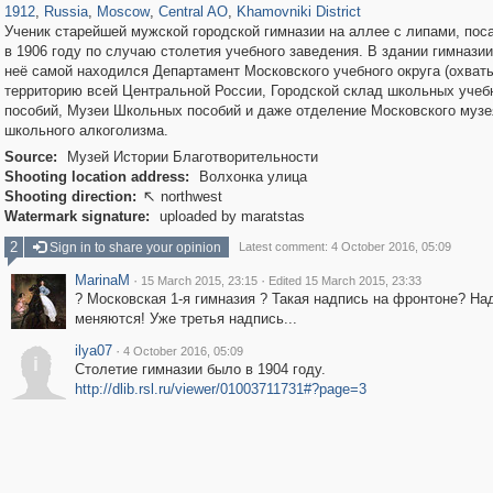
1912
,
Russia
,
Moscow
,
Central AO
,
Khamovniki District
Ученик старейшей мужской городской гимназии на аллее с липами, по
в 1906 году по случаю столетия учебного заведения. В здании гимнази
неё самой находился Департамент Московского учебного округа (охват
территорию всей Центральной России, Городской склад школьных учеб
пособий, Музеи Школьных пособий и даже отделение Московского музе
школьного алкоголизма.
Source:
Музей Истории Благотворительности
Shooting location address:
Волхонка улица
Shooting direction:
northwest

Watermark signature:
uploaded by maratstas
2
Sign in to share your opinion
Latest comment: 4 October 2016, 05:09
MarinaM
·
·
15 March 2015, 23:15
Edited 15 March 2015, 23:33
? Московская 1-я гимназия ? Такая надпись на фронтоне? На
меняются! Уже третья надпись...
ilya07
·
4 October 2016, 05:09
i
Столетие гимназии было в 1904 году.
http://dlib.rsl.ru/viewer/01003711731#?page=3