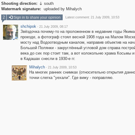
Shooting direction:
south

Watermark signature:
uploaded by Mihalych
2
Sign in to share your opinion
Latest comment: 21 July 2009, 10:53
shchipok
·
21 July 2009, 08:17
Звёздочка почему-то на проложенном в недавние годы Яким
проезде, а фотограф стоял весной 1908 года на Малом Моск
мосту над Водоотводным каналом, направив объектив на нач
Большой Полянки - закруглённый угловой дом справа построй
века до сих пор стоит там, а вот колокольню храма Косьмы 
в Кадашах снесли в 1930-е гг.
Mihalych
·
21 July 2009, 10:53
На многих ранних снимках (относительно открытия данно
точки слегка "уехали". Где вижу - поправляю.