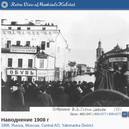
Retro View of Mankind's Habitat
Sizes:
482×347
|
800×577
|
800×577
W
319,716
1,405,779
159,930
8,286
29,243
5,916
13,374
458
Наводнение 1908 г
1908
,
Russia
,
Moscow
,
Central AO
,
Yakimanka District