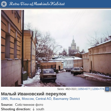
Retro View of Mankind's Habitat
Sizes:
482×310
|
1050×677
|
1200×774
W
319,864
1,406,685
160,011
8,286
29,243
5,916
13,204
520
Малый Ивановский переулок
1995
,
Russia
,
Moscow
,
Central AO
,
Basmanny District
Source:
Собственное фото
Shooting direction:
south
