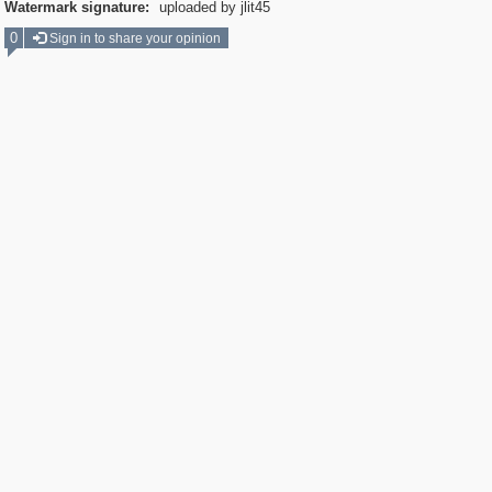
Watermark signature:
uploaded by jlit45
0
Sign in to share your opinion