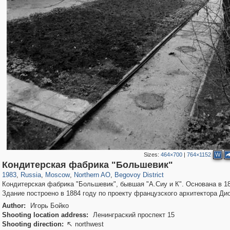
Sizes:
464×700
|
764×1152
W
319,864
1,406,799
8,286
22,540
29,243
598
2,822
103
Кондитерская фабрика "Большевик"
1983
,
Russia
,
Moscow
,
Northern AO
,
Begovoy District
Кондитерская фабрика "Большевик", бывшая "А.Сиу и К". Основана в 18
Здание построено в 1884 году по проекту французского архитектора Дио
Author:
Игорь Бойко
Shooting location address:
Ленинграский проспект 15
Shooting direction:
northwest
