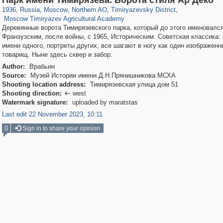
Парк имени Тимирязева. Ворота стиля Ар Деко
1,466
90
1936
,
Russia
,
Moscow
,
Northern AO
,
Timiryazevsky District
,
Moscow Timiryazev Agricultural Academy
Деревянные ворота Тимирязевского парка, который до этого именовалс
Франзузским, после войны, с 1965, Историческим. Советская классика: 
имени одного, портреты других, все шагают в ногу как один изображенн
товарищ. Ныне здесь сквер и забор.
Author:
Врабьин
Source:
Музей Истории имени Д.Н.Прянишникова МСХА
Shooting location address:
Тимирязевская улица дом 51
Shooting direction:
west

Watermark signature:
uploaded by maratstas
Last edit 22 November 2023, 10:11
0
Sign in to share your opinion