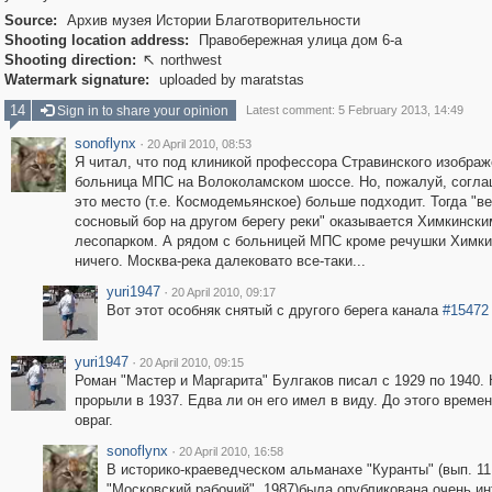
Source:
Архив музея Истории Благотворительности
Shooting location address:
Правобережная улица дом 6-а
Shooting direction:
northwest

Watermark signature:
uploaded by maratstas
14
Sign in to share your opinion
Latest comment: 5 February 2013, 14:49
sonoflynx
·
20 April 2010, 08:53
Я читал, что под клиникой профессора Стравинского изображ
больница МПС на Волоколамском шоссе. Но, пожалуй, согла
это место (т.е. Космодемьянское) больше подходит. Тогда "в
сосновый бор на другом берегу реки" оказывается Химкински
лесопарком. А рядом с больницей МПС кроме речушки Химки
ничего. Москва-река далековато все-таки...
yuri1947
·
20 April 2010, 09:17
Вот этот особняк снятый с другого берега канала
#15472
yuri1947
·
20 April 2010, 09:15
Роман "Мастер и Маргарита" Булгаков писал с 1929 по 1940.
прорыли в 1937. Едва ли он его имел в виду. До этого времен
овраг.
sonoflynx
·
20 April 2010, 16:58
В историко-краеведческом альманахе "Куранты" (вып. 11
"Московский рабочий", 1987)была опубликована очень и