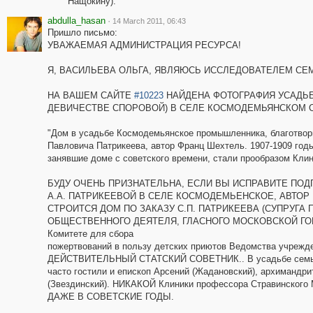
Нащокину).
abdulla_hasan
·
14 March 2011, 06:43
Пришлo письмо:
УВАЖАЕМАЯ АДМИНИСТРАЦИЯ РЕСУРСА!
Я, ВАСИЛЬЕВА ОЛЬГА, ЯВЛЯЮСЬ ИССЛЕДОВАТЕЛЕМ СЕ
НА ВАШЕМ САЙТЕ
#10223
НАЙДЕНА ФОТОГРАФИЯ УСАДЬБ
ДЕВИЧЕСТВЕ СПОРОВОЙ) В СЕЛЕ КОСМОДЕМЬЯНСКОМ 
"Дом в усадьбе Космодемьянское промышленника, благотвор
Павловича Патрикеева, автор Франц Шехтель. 1907-1909 год
занявшие доме с советского времени, стали прообразом Кли
БУДУ ОЧЕНЬ ПРИЗНАТЕЛЬНА, ЕСЛИ ВЫ ИСПРАВИТЕ ПОД
А.А. ПАТРИКЕЕВОЙ В СЕЛЕ КОСМОДЕМЬЕНСКОЕ, АВТОР П
СТРОИТСЯ ДОМ ПО ЗАКАЗУ С.П. ПАТРИКЕЕВА (СУПРУГА П
ОБЩЕСТВЕННОГО ДЕЯТЕЛЯ, ГЛАСНОГО МОСКОВСКОЙ ГОРОД
Комитете для сбора
пожертвований в пользу детских приютов Ведомства учрежде
ДЕЙСТВИТЕЛЬНЫЙ СТАТСКИЙ СОВЕТНИК.. В усадьбе семья 
часто гостили и епископ Арсений (Жадановский), архимандр
(Звездинский). НИКАКОЙ Клиники профессора Стравинского
ДАЖЕ В СОВЕТСКИЕ ГОДЫ.