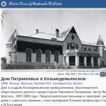
Retro View of Mankind's Habitat
Sizes:
482×264
|
700×384
|
700×384
W
319,861
1,406,929
8,286
22,540
29,248
598
1,905
22
Дом Патрикеевых в Козьмодемьянском
1909
,
Russia
,
Moscow
,
Northern AO
,
Levoberezhny District
Дом в усадьбе Космодемьянское промышленника, благотворителя,
общественного деятеля города Сергея Павловича Патрикеева, автор Ф
Шехтель. 1907-1909 годы. Предположительно больница и санаторий, з
доме с советского времени, стали прообразом Клиники профессора Стр
у М.Булгакова.