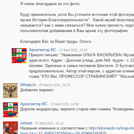
Я очень благодарна за это фото.
Буду признательна, если Вы уточните источник этой фотогра
музея Истории Благотворительности" . Какой музей благотво
называется? как с ними связаться? Мне нужно прочесть подп
пользователем добавившим в Ваш архив эту фотографию.
Благодарю Вас за Ваши труды. Ольга.
Архитектор ВС
·
27 April 2011, 15:20
Пришлo письмо: "Уважаемая ОЛЬГА ВАСИЛЬЕВА! Музей 
один всего. Адрес - Донская улица, дом №9. будни - с 1
полями. Оригинал в семье потомков Шехтеля. О Булгако
предположительно. Автор этой версии, с адресом клин
глава "КТО ВЫ, ПРОФЕССОР СТРАВИНСКИЙ?" "Московск
Mihalych
·
28 March 2011, 16:25
Добавлен вариант.
Архитектор ВС
·
27 April 2011, 14:58
Дорогие модераторы, верните старое имя снимка "Козмодемь
rothast
·
27 April 2011, 15:13
Название изменено в соответствии с
http://etomesto.ru/map-
find=1&x=37.458057403564&y=55.879692297825