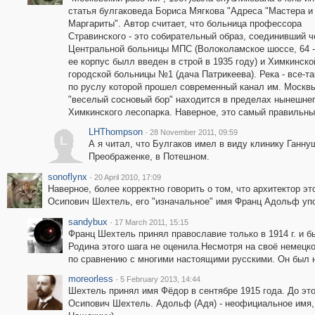
статья булгаковеда Бориса Мягкова "Адреса "Мастера и
Маргариты". Автор считает, что больница профессора
Стравинского - это собирательный образ, соединивший 
Центральной больницы МПС (Волоколамское шоссе, 64 -
ее корпус былл введен в строй в 1935 году) и Химкинско
городской больницы №1 (дача Патрикеева). Река - все-та
по руслу которой прошел современный канал им. Москвы
"веселый сосновый бор" находится в пределах нынешне
Химкинского лесопарка. Наверное, это самый правильны
LHThompson
·
28 November 2011, 09:59
L
А я читал, что Булгаков имел в виду клинику Ганну
Преображенке, в Потешном.
sonoflynx
·
20 April 2010, 17:09
Наверное, более корректно говорить о том, что архитектор э
Осипович Шехтель, его "изначальное" имя Франц Адольф уп
sandybux
·
17 March 2011, 15:15
Франц Шехтель принял православие только в 1914 г. и б
Родина этого шага не оценила.Несмотря на своё немецк
по сравнению с многими настоящими русскими. Он был 
moreorless
·
5 February 2013, 14:44
Шехтель принял имя Фёдор в сентябре 1915 года. До это
Осипович Шехтель. Адольф (Адя) - неофициальное имя, т