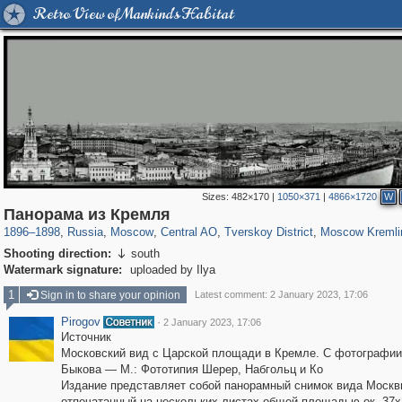
Retro View of Mankind's Habitat
Sizes:
482×170
|
1050×371
|
4866×1720
W
319,861
1,406,837
160,009
8,286
29,243
5,916
53,052
2,283
5,821
536
Панорама из Кремля
1896
–
1898
,
Russia
,
Moscow
,
Central AO
,
Tverskoy District
,
Moscow Kremli
Shooting direction:
south

Watermark signature:
uploaded by Ilya
1
Sign in to share your opinion
Latest comment: 2 January 2023, 17:06
Pirogov
·
2 January 2023, 17:06
Источник
Московский вид с Царской площади в Кремле. С фотографии
Быкова — М.: Фототипия Шерер, Набгольц и Ко
Издание представляет собой панорамный снимок вида Москв
отпечатанный на нескольких листах общей площадью ок. 37х