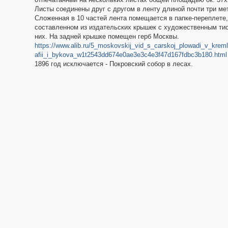
Листы соединены друг с другом в ленту длиной почти три ме
Сложенная в 10 частей лента помещается в папке-переплете,
составленном из издательских крышек с художественным ти
них. На задней крышке помещен герб Москвы.
https://www.alib.ru/5_moskovskij_vid_s_carskoj_plowadi_v_kreml
afii_i_bykova_w1t2543dd674e0ae3e3c4e3f47d167fdbc3b180.html
1896 год исключается - Покровский собор в лесах.