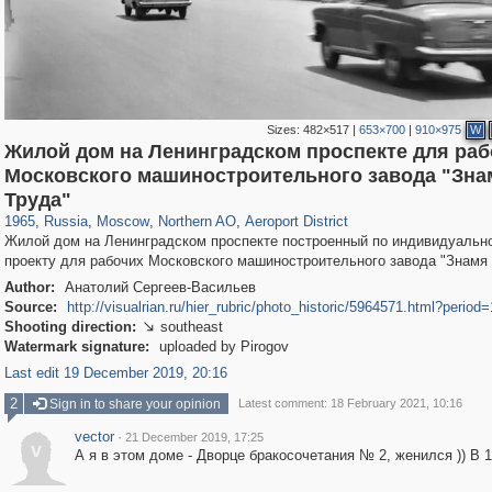
Sizes:
482×517
|
653×700
|
910×975
W
Жилой дом на Ленинградском проспекте для раб
Московского машиностроительного завода "Зна
319,780
1,406,291
8,286
22,533
29,243
598
2,607
97
Труда"
1965
,
Russia
,
Moscow
,
Northern AO
,
Aeroport District
Жилой дом на Ленинградском проспекте построенный по индивидуальн
проекту для рабочих Московского машиностроительного завода "Знамя 
Author:
Анатолий Сергеев-Васильев
Source:
http://visualrian.ru/hier_rubric/photo_historic/5964571.html?period
Shooting direction:
southeast

Watermark signature:
uploaded by Pirogov
Last edit 19 December 2019, 20:16
2
Sign in to share your opinion
Latest comment: 18 February 2021, 10:16
vector
·
21 December 2019, 17:25
v
А я в этом доме - Дворце бракосочетания № 2, женился )) В 1