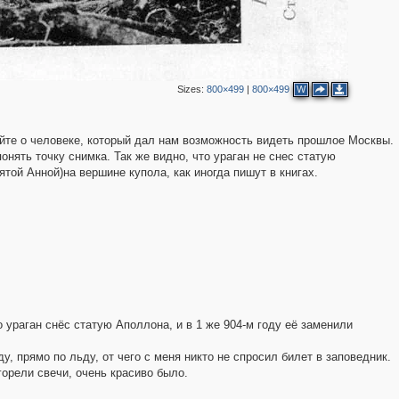
2
Sizes:
800×499
|
800×499
W
йте о человеке, который дал нам возможность видеть прошлое Москвы.
онять точку снимка. Так же видно, что ураган не снес статую
той Анной)на вершине купола, как иногда пишут в книгах.
 ураган снёс статую Аполлона, и в 1 же 904-м году её заменили
у, прямо по льду, от чего с меня никто не спросил билет в заповедник.
орели свечи, очень красиво было.