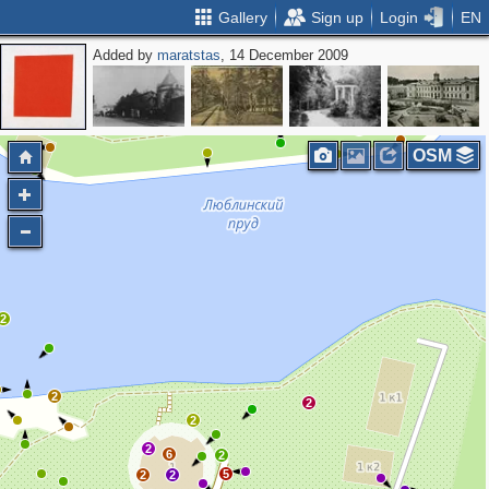
Gallery
Sign up
Login
EN
Added by
maratstas
, 14 December 2009
2
OSM
2
2
2
2
2
6
2
5
2
2