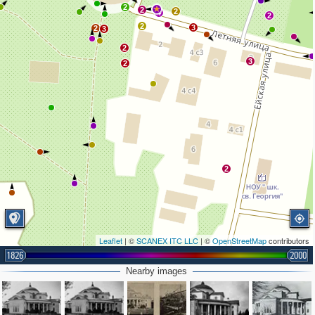
2
2
2
4
2
2
3
2
3
2
3
2
2
Leaflet
| ©
SCANEX ITC LLC
| ©
OpenStreetMap
contributors
1826
2000
Nearby images