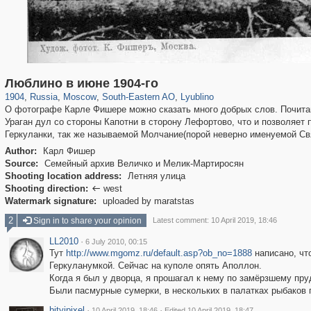
319,779
1,406,257
8,286
11,379
29,243
197
585
2
Люблино в июне 1904-го
1904
,
Russia
,
Moscow
,
South-Eastern AO
,
Lyublino
О фотографе Карле Фишере можно сказать много добрых слов. Почита
Ураган дул со стороны Капотни в сторону Лефортово, что и позволяет п
Геркуланки, так же называемой Молчание(порой неверно именуемой Свя
Author:
Карл Фишер
Source:
Семейный архив Величко и Мелик-Мартиросян
Shooting location address:
Летняя улица
Shooting direction:
west

Watermark signature:
uploaded by maratstas
2
Sign in to share your opinion
Latest comment: 10 April 2019, 18:46
LL2010
·
6 July 2010, 00:15
Тут
http://www.mgomz.ru/default.asp?ob_no=1888
написано, что
Геркуланумкой. Сейчас на куполе опять Аполлон.
Когда я был у дворца, я прошагал к нему по замёрзшему пруд
Были пасмурные сумерки, в нескольких в палатках рыбаков г
bityipixel
·
·
10 April 2019, 18:46
Edited 10 April 2019, 18:47