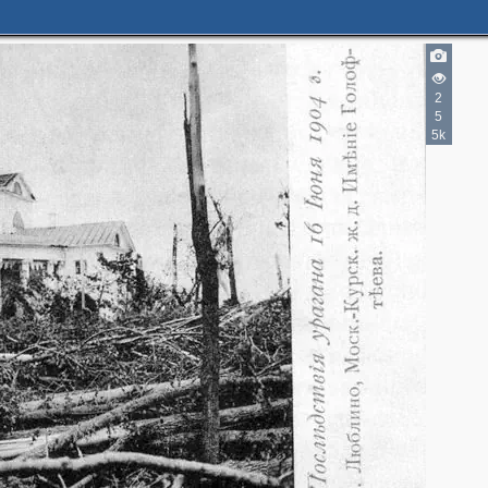
2
5
5k
2
4