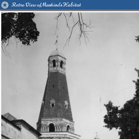
Retro View of Mankind's Habitat