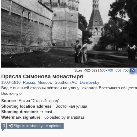
Sizes:
482×629
|
536×700
|
536×700
W
319,780
1,406,258
8,286
21,637
29,243
390
5,921
116
Прясла Симонова монастыря
1900
–
1910
,
Russia
,
Moscow
,
Southern AO
,
Danilovsky
Вид с внешней стороны обители на улицу "складов Восточного общества
Восточную
Source:
Архив "Старый город"
Shooting location address:
Восточная улица
Shooting direction:
east

Watermark signature:
uploaded by maratstas
0
Sign in to share your opinion