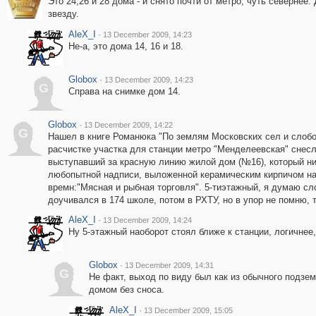
Это 24,26 и 28 дома - и снято почти от метро, чуть севернее.
звезду.
AleX_I
·
13 December 2009, 14:23
Не-а, это дома 14, 16 и 18.
Globox
·
13 December 2009, 14:23
G
Справа на снимке дом 14.
Globox
·
13 December 2009, 14:22
G
Нашел в книге Романюка "По землям Московских сел и слобо
расчистке участка для станции метро "Менделеевская" снес
выступавший за красную линию жилой дом (№16), который н
любопытной надписи, выложенной керамическим кирпичом на 
времн:"Мясная и рыбная торговля". 5-тиэтажный, я думаю сло
доучивался в 174 школе, потом в РХТУ, но в упор не помню, 
AleX_I
·
13 December 2009, 14:24
Ну 5-этажный наоборот стоял ближе к станции, логичнее
Globox
·
13 December 2009, 14:31
G
Не факт, выход по виду был как из обычного подзем
домом без сноса.
AleX_I
·
13 December 2009, 15:05