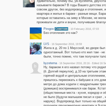
Удивительно, почему Вы, ув.byzeterna, двухэ
называете бараком? В годы Вашего детства это
совсем другое, без водопровода и отопления, 
квартира и жилье в бараке - разные вещи. Бар
которые оставались на зиму в Москве, не жела
проживали их дети и внуки, получившие благо
Pirogov
·
10 February 2016, 07:03
Без отопления это как?
LVS
·
16 September 2016, 19:59
Жила в д. 20 по 1 Миусской, во дворе был
одноэтажный. Вот только кто жил там - не 
были, точно помню, что там получали тало
byzeterna
·
·
16 September 2016, 20:16
Edited 16 S
b
Ну, бараком я его назвал потому что роди
(б. Долгий переулок), д.10 на третьем эт
горячей водой и центральным отоплением,
пришлось переезжать к бабушке в это дом
метро до дома ходили с квадратными трех
(домишко) воспринимался как барак. Кстат
(общественные места - кухня, коридор и о
не было (будучи малышом писал и срал , и
наружу). Водопровод был только на общей
получили двухкомнатную квартиру в 9-эта