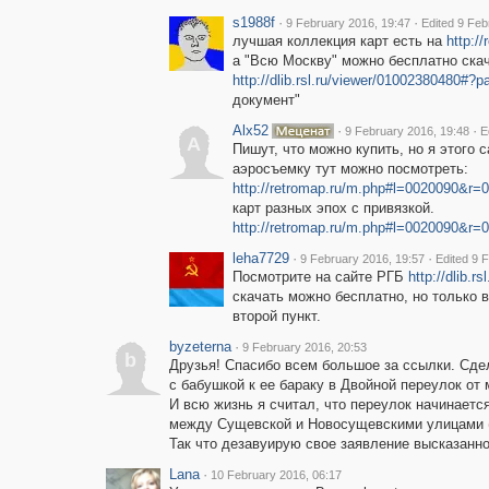
s1988f
·
·
9 February 2016, 19:47
Edited 9 Feb
лучшая коллекция карт есть на
http:/
а "Всю Москву" можно бесплатно скач
http://dlib.rsl.ru/viewer/01002380480#?
документ"
Alx52
·
·
9 February 2016, 19:48
E
A
Пишут, что можно купить, но я этого 
аэросъемку тут можно посмотреть:
http://retromap.ru/m.php#l=0020090&
карт разных эпох с привязкой.
http://retromap.ru/m.php#l=0020090&
leha7729
·
·
9 February 2016, 19:57
Edited 9 
Посмотрите на сайте РГБ
http://dlib.
скачать можно бесплатно, но только 
второй пункт.
byzeterna
·
9 February 2016, 20:53
b
Друзья! Спасибо всем большое за ссылки. Сде
с бабушкой к ее бараку в Двойной переулок от
И всю жизнь я считал, что переулок начинается
между Сущевской и Новосущевскими улицами (н
Так что дезавуирую свое заявление высказанн
Lana
·
10 February 2016, 06:17