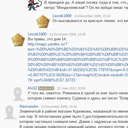
В принципе да. А какая логика тогда в том, чт
метро "Менделеевская"? Он же вобще никак те
Lesnik1900
·
13 December 2009, 15:14
Он высовывался за красную линию, это ви
Lesnik1900
·
13 December 2009, 14:39
Вы правы, это дом 14.
http://maps.yandex.ru/?
text=%D0%A0%D0%BE%D1%81%D1%81%D0%B8%D1
0%B2%D0%B0%2C%20%D0%9A%D0%BE%D0%BB%D1
0%D0%BB%D0%B8%D0%BD%D0%B8%D1%8F%2C%20
D0%9D%D0%BE%D0%B2%D0%BE%D1%81%D0%BB%D
%D0%B0%D1%8F&sll=37.601501%2C55.779707&sspn=0.02
=0.007707%2C0.00281&z=17&l=map%2Cstv&ol=stv&oll=3
79~spn%3A90%2C67.32723
Alx52
·
22 June 2012, 10:04
A
У того же, кажется, Романюка в одной из книг было напи
котором снимал комнату Суриков и здесь же писал "Бо
Alexsandre
·
13 December 2009, 15:18
A
Знаменитый в районе магазин Курникова, названный по имен
сих пор. В пятиэтажном доме было 2 достопримечательности:
котором частенько снимали кино. Домик с надписью на боков
В узком окошке появлялся немецкий шпион, которого потом, 