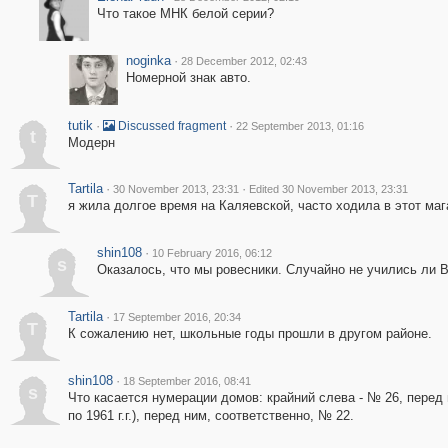
Что такое МНК белой серии?
noginka
·
28 December 2012, 02:43
Номерной знак авто.
tutik
·
·
Discussed fragment
22 September 2013, 01:16
t
Модерн
Tartila
·
·
30 November 2013, 23:31
Edited 30 November 2013, 23:31
T
я жила долгое время на Каляевской, часто ходила в этот маг
shin108
·
10 February 2016, 06:12
s
Оказалось, что мы ровесники. Случайно не учились ли 
Tartila
·
17 September 2016, 20:34
T
К сожалению нет, школьные годы прошли в другом районе.
shin108
·
18 September 2016, 08:41
s
Что касается нумерации домов: крайний слева - № 26, перед 
по 1961 г.г.), перед ним, соответственно, № 22.