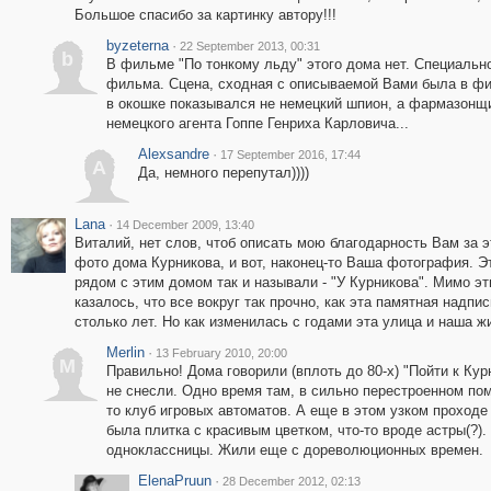
Большое спасибо за картинку автору!!!
byzeterna
·
22 September 2013, 00:31
b
В фильме "По тонкому льду" этого дома нет. Специально
фильма. Сцена, сходная с описываемой Вами была в фи
в окошке показывался не немецкий шпион, а фармазонщ
немецкого агента Гоппе Генриха Карловича...
Alexsandre
·
17 September 2016, 17:44
A
Да, немного перепутал))))
Lana
·
14 December 2009, 13:40
Виталий, нет слов, чтоб описать мою благодарность Вам за 
фото дома Курникова, и вот, наконец-то Ваша фотография. Эт
рядом с этим домом так и называли - "У Курникова". Мимо эти
казалось, что все вокруг так прочно, как эта памятная н
столько лет. Но как изменилась с годами эта улица и наша ж
Merlin
·
13 February 2010, 20:00
M
Правильно! Дома говорили (вплоть до 80-х) "Пойти к Кур
не снесли. Одно время там, в сильно перестроенном по
то клуб игровых автоматов. А еще в этом узком проходе
была плитка с красивым цветком, что-то вроде астры(?)
одноклассницы. Жили еще с дореволюционных времен.
ElenaPruun
·
28 December 2012, 02:13