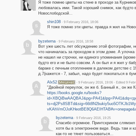
Я тоже помню цветы на стене в проходе за Курнико
любовалась ими. Такой хороший снимок, как будто в
Новослободской...
shin108
·
9 February 2016, 18:06
s
Я тоже помню эти цветы. правда я жил на Ново
byzeterna
·
9 February 2016, 18:58
b
Вот уже шесть лет обсуждению этой фотографии, но
что начиналась за проходом в этом доме. А улочка
не нашел ни строчки, ни единого упоминания (кроме
будто его и не было совсем. А он был и я жил у б
бараке с печным отоплением в далеком детстве с 1
д.7(кажется - 7, забыл, надо будет покопаться в бум
Alx52
·
·
9 February 2016, 19:06
Edited 9 Febr
A
"Двойной переулок, он же б. Банный я., он же К
https://books.google.ru/books?
id=XBQiBwAAQBAJ&pg=PA41&lpg=PA41&dq=где
ts=dj2Ps8SBTd&sig=66t8N2bukiy5uo5OTKJb1Wy
vKAhVmOJoKHeotBE8Q6AEIHTAB#v=onepage&q
byzeterna
·
9 February 2016, 19:25
b
Спасибо огромное. Принтскрином слямзил 
хотя бы в электронном виде. Ведь там и к
как-то не тянет пользоваться...