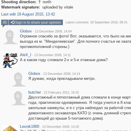
Shooting direction:
north

Watermark signature:
uploaded by vitale
Last edit 19 August 2015, 13:42
45
Sign in to share your opinion
Latest comment: 18 September 2016, 08:41
Globox
·
13 December 2009, 14:04
G
Огромное спасибо за фото! Вот, оказывается, что было на ме
выхода из м. "Менделеевская". Для полного счастья не хват
противоположной стороны:)
AleX_I
·
13 December 2009, 14:11
А в каком году сломали 2-х и 5-и этажные дома?
Globox
·
13 December 2009, 14:14
G
Я думаю, когда прокладывали метро.
butcher
·
22 February 2012, 16:32
b
Двухэтажный и пятиэтажный дома сломали в конце март
года, практически одновременно. Я тогда учился в 8 кла
школьные каникулы, и я с утра наблюдал за работой сп
демонтажного экскаватора КАТО (с очень длинной стрел
достающей до крыши 5-тиэтажного дома).
Lesnik1900
·
13 December 2009, 14:20