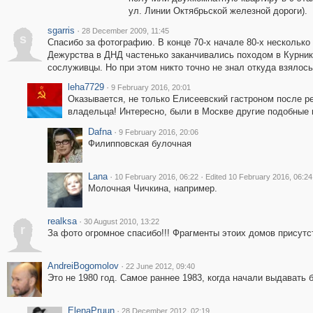
ул. Линии Октябрьской железной дороги).
sgarris
·
28 December 2009, 11:45
s
Спасибо за фотографию. В конце 70-х начале 80-х несколько
Дежурства в ДНД частенько заканчивались походом в Курник
сослуживцы. Но при этом никто точно не знал откуда взялось
leha7729
·
9 February 2016, 20:01
Оказывается, не только Елисеевский гастроном после 
владельца! Интересно, были в Москве другие подобные
Dafna
·
9 February 2016, 20:06
Филипповская булочная
Lana
·
·
10 February 2016, 06:22
Edited 10 February 2016, 06:24
Молочная Чичкина, например.
realksa
·
30 August 2010, 13:22
r
За фото огромное спасибо!!! Фрагменты этоих домов присутс
AndreiBogomolov
·
22 June 2012, 09:40
Это не 1980 год. Самое раннее 1983, когда начали выдавать
ElenaPruun
·
28 December 2012, 02:19