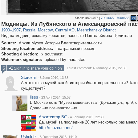
Sizes:
482×457
|
700×665
|
700×665
W
319,882
1,407,361
160,021
8,286
29,248
5,916
10,193
264
Модницы. Из Лубянского в Александровский па
1900
–
1907
,
Russia
,
Moscow
,
Central AO
,
Meshchansky District
Вид на модниц, рекламу корсетов, часовню Пантелеймона Целителя
Source:
Архив Музея Истории Благотворительности
Shooting location address:
Театральный проезд
Shooting direction:
southeast

Watermark signature:
uploaded by maratstas
5
Sign in to share your opinion
Latest comment: 4 January 2015, 22:30
Starozhil
·
8 June 2010, 13:33
S
А что это за музей такой: истории благотворительности? Тако
существует?
lisss
·
23 April 2014, 15:57
В Москве есть "Музей меценатства" (Донская ул., д. 9, ст
Довольно познавательно.
Архитектор ВС
·
4 January 2015, 22:30
Да, музей за последние 20 лет несколько раз менял
http://muzeum.me/
Usheletz
·
8 December 2013, 14:10