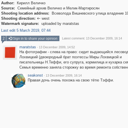
Author:
Кирилл Величко
Source:
Семейный архив Величко и Мелик-Мартиросян
Shooting location address:
Всеволода Вишневского улица владение 1
Shooting direction:
west

Watermark signature:
uploaded by maratstas
Last edit 5 March 2019, 07:44
2
Sign in to share your opinion
Latest comment: 13 December 2009, 16:14
maratstas
·
13 December 2009, 14:52
На фотографии - слева на право: сидит выдающийся лесово
Лохвицкий (двоюродный брат поэтессы Миры Лохвицкой и
писательницы Н.Теффи, его супруга, кормилица и кухарка се
Семья временно заняла сторожку во время ремонта собствен
seakonst
·
13 December 2009, 16:14
Правая дочь очень похожа на свою тётю Тэффи.