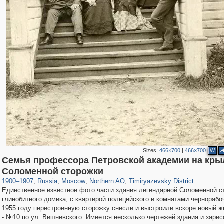
Sizes:
466×700
|
466×700
W
Семья профессора Петровской академии на кры
319,882
1,407,328
8,286
22,544
29,248
598
2,961
136
Соломенной сторожки
1900
–
1907
,
Russia
,
Moscow
,
Northern AO
,
Timiryazevsky District
Единственное известное фото части здания легендарной Соломенной ст
глинобитного домика, с квартирой полицейского и комнатами чернорабо
1955 году перестроенную сторожку снесли и выстроили вскоре новый 
- №10 по ул. Вишневского. Имеется несколько чертежей здания и зарис