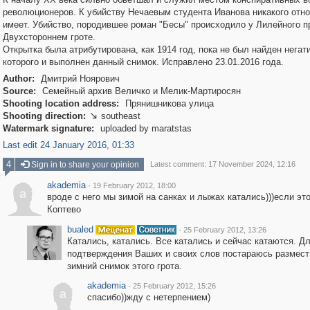
революционеров. К убийству Нечаевым студента Иванова никакого отн
имеет. Убийство, породившее роман "Бесы" происходило у Лилейного п
Двухстороннем гроте.
Открытка была атрибутирована, как 1914 год, пока не был найден негати
которого и выполнен данный снимок. Исправлено 23.01.2016 года.
Author:
Дмитрий Ноярович
Source:
Семейный архив Величко и Мелик-Мартиросян
Shooting location address:
Прянишникова улица
Shooting direction:
southeast

Watermark signature:
uploaded by maratstas
Last edit 24 January 2016, 01:33
4
Sign in to share your opinion
Latest comment: 17 November 2024, 12:16
akademia
·
19 February 2012, 18:00
a
вроде с него мы зимой на санках и лыжах катались)))если это
Коптево
bualed
·
25 February 2012, 13:26
Катались, катались. Все катались и сейчас катаются. Д
подтверждения Ваших и своих слов постараюсь размест
зимний снимок этого грота.
akademia
·
25 February 2012, 15:26
a
спасибо))жду с нетерпением)