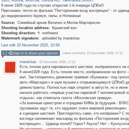
1928
,
Russia
,
Moscow
,
Central AO
,
Yakimanka District
8 июня 1928 года по случаю открытия 1-й очереди ЦПКиО.
Персонажи, почти из фильма "Посторонним вход воспрещен" - от цариц
до недорезанного буржуя, папы, и Нэпманши
Source:
Семейный архив Величко и Мелик-Мартиросян
Shooting location address:
Крымский вал
Shooting direction:
northwest

Watermark signature:
uploaded by maratstas
Last edit 20 November 2025, 10:58
1
Sign in to share your opinion
Latest comment: 15 December 2009, 17:12
maratstas
·
15 December 2009, 17:12
Есть точная дата карнавального шествия, изображенного на о
8 июня1928 года. Есть точное место, изображенное на фото 
вал. Застопорилось движение трамвая «Букашка»: под грохо
авто «Мерседес» и шум музыки к открывающемуся ЦПКиО д
демонстранты. Полностью парк откроют в августе, но в июне
начали работать «первые участки парковой 7 километровой з
отдыха», как отмечала газета «Московская правда».
«За военным оркестром и отрядами КИМа (в будущем - ВЛКС
грузовиках едут те, кто задувает очаги мировой революции»,
в сценарии шествия. Приглядитесь сами, кто изображен? С п
взгляда напоминает маскарад из фильма «Посторонним вход
воспрещен»… Царица полей? Горох? Акула? Нет – Куклускла
На грузовике – недовольный империалист и «светская львица