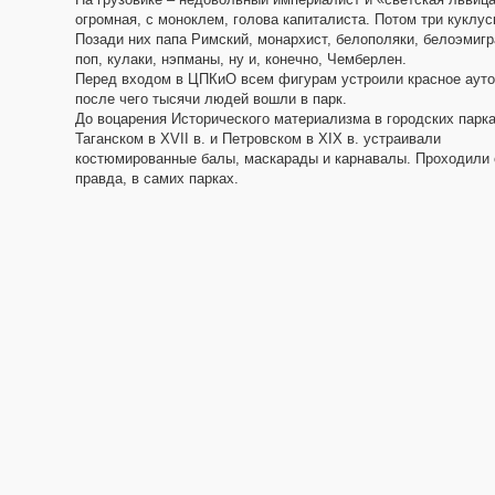
огромная, с моноклем, голова капиталиста. Потом три куклус
Позади них папа Римский, монархист, белополяки, белоэмигр
поп, кулаки, нэпманы, ну и, конечно, Чемберлен.
Перед входом в ЦПКиО всем фигурам устроили красное аут
после чего тысячи людей вошли в парк.
До воцарения Исторического материализма в городских парка
Таганском в ХVII в. и Петровском в ХIХ в. устраивали
костюмированные балы, маскарады и карнавалы. Проходили 
правда, в самих парках.