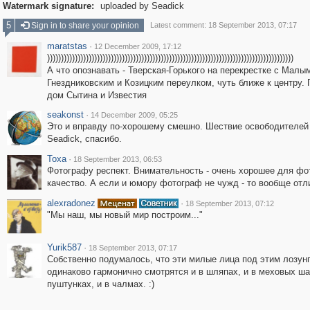
Watermark signature:
uploaded by Seadick
5
Sign in to share your opinion
Latest comment: 18 September 2013, 07:17
maratstas
·
12 December 2009, 17:12
)))))))))))))))))))))))))))))))))))))))))))))))))))))))))))))))))))))))))))))))))))))))))
А что опознавать - Тверская-Горького на перекрестке с Малы
Гнездниковским и Козицким переулком, чуть ближе к центру.
дом Сытина и Известия
seakonst
·
14 December 2009, 05:25
Это и вправду по-хорошему смешно. Шествие освободителей :
Seadick, спасибо.
Toxa
·
18 September 2013, 06:53
Фотографу респект. Внимательность - очень хорошее для ф
качество. А если и юмору фотограф не чужд - то вообще отл
alexradonez
·
18 September 2013, 07:12
"Мы наш, мы новый мир построим..."
Yurik587
·
18 September 2013, 07:17
Собственно подумалось, что эти милые лица под этим лозун
одинаково гармонично смотрятся и в шляпах, и в меховых ша
пуштунках, и в чалмах. :)