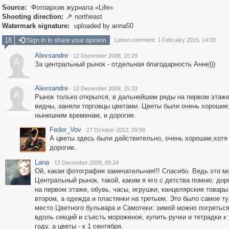
Source:
Фотоархив журнала «Life»
Shooting direction:
northeast

Watermark signature:
uploaded by anna50
18
Sign in to share your opinion
Latest comment: 1 February 2015, 14:03
Alexsandre
·
12 December 2009, 15:29
A
За центральный рынок - отдельная благодарность Анне)))
Alexsandre
·
12 December 2009, 15:33
A
Рынок только открылся, в дальнейшем ряды на первом этаже,
видны, заняли торговцы цветами. Цветы были очень хорошие
нынешним временам, и дорогие.
Fedor_Vov
·
27 October 2012, 09:50
А цветы здесь были действительно, очень хорошие,хотя
дорогие.
Lana
·
13 December 2009, 09:24
Ой, какая фотография замечательная!!! Спасибо. Ведь это м
Центральный рынок, такой, каким я его с детства помню: дор
на первом этаже, обувь, часы, игрушки, канцелярские товары 
втором, а одежда и пластинки на третьем. Это было самое т
место Цветного бульвара и Самотеки: зимой можно погреться
вдоль секций и съесть мороженое, купить ручки и тетрадки к
году, а цветы - к 1 сентября.