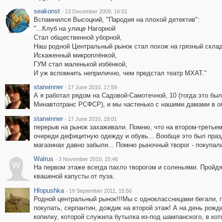
seakonst
·
13 December 2009, 16:01
Вспамнился Высоцкий, "Пародия на плохой детектив":
"...Клуб на улице Нагорной
Стал общественной уборной,
Наш родной Центральный рынок стал похож на грязный склад
Искаженный микроплёнкой,
ГУМ стал маленькой избёнкой,
И уж вспомнить неприлично, чем предстал театр МХАТ."
starwinner
·
17 June 2010, 17:59
А я работал рядом на Садовой-Самотечной, 10 (тогда это был
Минавтотранс РСФСР), и мы частенько с нашими дамами в 
starwinner
·
17 June 2010, 18:01
перерыв на рынок захаживали. Помню, что на втором-третьем
очереди дефицитную одежду и обувь... Вообще это был празд
магазинах давно забыли... Помню рыночный творог - покупали,
Walrus
·
3 November 2010, 15:46
W
На первом этаже всегда пахло творогом и соленьями. Пройд
квашеной капусты от пуза.
Hlopushka
·
19 September 2011, 15:56
Родной центральный рынок!!!Мы с одноклассницами бегали, 
покупать, серпантин, дождик на второй этаж! А на день рожд
копилку, которой служила бутылка из-под шампанского, в кот