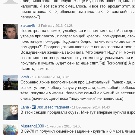
слив, винограда - по левую. А еще и укропом повеяло, мало
напротив. И вот все это смешалось, и все это, аромат этот, ж
приветствовал <...>, обнимал, выстилался <...>, сам себя в
переулок")
zaken49
·
3 February 2013, 01:28
Посмотрел на снимок, улыбнулся и вспомнил старый анекдот)
утра,за прилавком, с потрясающей красоты помидорами, стои
полотенцем помидор. Подходит бедно, но чистенько одетая 
помидоры?" Продавец оглядывает её с ног до головы и тихо г
Возмущённая женщина закричала:"Что значит ИДИ? Я, может 
раз оглядел потенциальную покупательницу, ухмыльнулся и ти
покупать и кушать будет сейчас ещё спит.")))) Психолог))) А
Память, память...
jorsh
·
10 December 2014, 08:01
Особенно яркие воспоминания про Центральный Рынок - да, 
рынок гуляли, к обеду капусту покупали, само собой пробовал
тёте, покупали мимозы. Наверное самый любимый из весенни
снега (начинающего! пока "подснежники" не появились)
Lana
·
·
Discussed fragment
11 December 2014, 14:43
В этой секции продавали обувь. Мне тут впервые купили взр
Mustang1030
·
1 February 2015, 14:03
В 69-70 гг получил семейное задание - купить к 8 марта лим