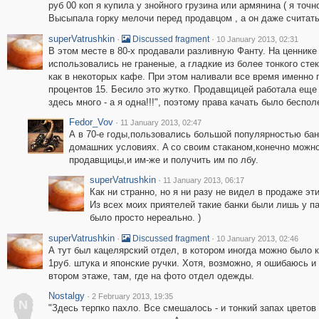
руб 00 коп я купила у знойного грузина или армянина ( я точ
Высыпала горку мелочи перед продавцом , а он даже считать н
superVatrushkin
·
·
Discussed fragment
10 January 2013, 02:31
В этом месте в 80-х продавали разливную Фанту. На ценнике 
использовались не граненые, а гладкие из более тонкого сте
как в некоторых кафе. При этом наливали все время именно 
процентов 15. Бесило это жутко. Продавщицей работала еще 
здесь много - а я одна!!!", поэтому права качать было беспол
Fedor_Vov
·
11 January 2013, 02:47
А в 70-е годы,пользовались большой популярностью бан
домашних условиях. A со своим стаканом,конечно можно
продавщицы,и им-же и получить им по лбу.
superVatrushkin
·
11 January 2013, 06:17
Как ни странно, но я ни разу не видел в продаже эт
Из всех моих приятелей такие банки были лишь у па
было просто нереально. )
superVatrushkin
·
·
Discussed fragment
10 January 2013, 02:46
А тут был кацелярский отдел, в котором иногда можно было
1руб. штука и японские ручки. Хотя, возможно, я ошибаюсь и 
втором этаже, там, где на фото отдел одежды.
Nostalgy
·
2 February 2013, 19:35
N
"Здесь терпко пахло. Все смешалось - и тонкий запах цветов