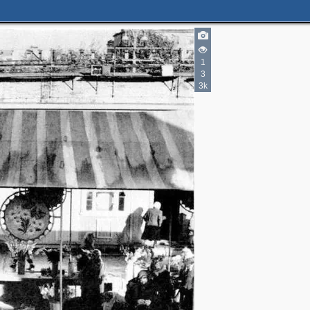
1
3
3k
3
2
2
3