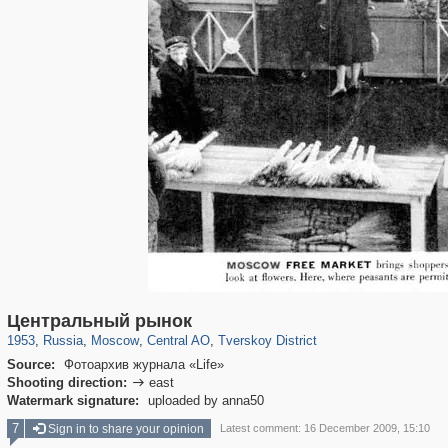
319,779
1,406,257
159,978
8,286
29,243
5,916
53,034
2,283
Центральный рынок
1953
,
Russia
,
Moscow
,
Central AO
,
Tverskoy District
Source:
Фотоархив журнала «Life»
Shooting direction:
east

Watermark signature:
uploaded by anna50
7
Sign in to share your opinion
Latest comment: 16 December 2009, 15:10