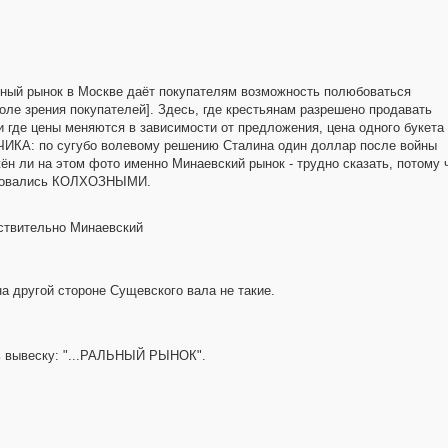
дный рынок в Москве даёт покупателям возможность полюбоваться
ле зрения покупателей]. Здесь, где крестьянам разрешено продавать
и где цены меняются в зависимости от предложения, цена одного букета
КА: по сугубо волевому решению Сталина один доллар после войны
ён ли на этом фото именно Минаевский рынок - трудно сказать, потому 
именовались КОЛХОЗНЫМИ.
йствительно Минаевский
а другой стороне Сущевского вала не такие.
ть вывеску: "...РАЛЬНЫЙ РЫНОК".