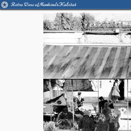
Retro View of Mankind's Habitat