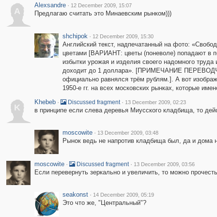
Alexsandre
·
12 December 2009, 15:07
A
Предлагаю считать это Минаевским рынком)))
shchipok
·
12 December 2009, 15:30
Английский текст, надпечатанный на фото: «Свобо
цветами [ВАРИАНТ: цветы (поневоле) попадают в по
избытки урожая и изделия своего надомного труда 
доходит до 1 доллара». [ПРИМЕЧАНИЕ ПЕРЕВОДЧИ
официально равнялся трём рублям.]. А вот изображ
1950-е гг. на всех московских рынках, которые 
Khebeb
·
·
Discussed fragment
13 December 2009, 02:23
K
в принципе если слева деревья Миусского кладбища, то де
moscowite
·
13 December 2009, 03:48
Рынок ведь не напротив кладбища был, да и дома н
moscowite
·
·
Discussed fragment
13 December 2009, 03:56
Если перевернуть зеркально и увеличить, то можно прочес
seakonst
·
14 December 2009, 05:19
Это что же, "Центральный"?