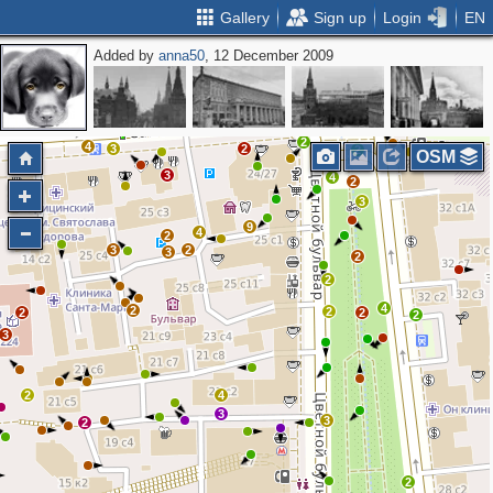
Gallery
Sign up
Login
EN
Added by
anna50
, 12 December 2009
2
2
2
2
2
6
2
5
8
4
6
6
5
2
3
2
2
3
4
3
2
3
3
2
4
3
2
2
OSM
3
4
2
3
9
4
2
3
2
3
2
2
4
2
2
2
2
2
3
2
4
3
3
2
2