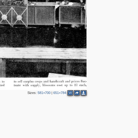
2
2
Sizes:
581×700
|
651×784
W