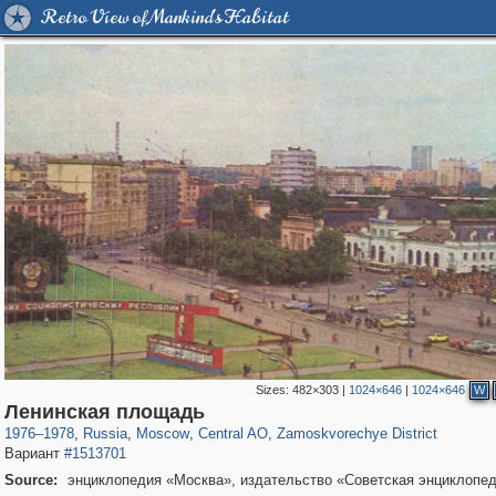
Retro View of Mankind's Habitat
Sizes:
482×303
|
1024×646
|
1024×646
W
319,716
1,405,939
159,930
8,286
29,243
5,916
6,190
211
Ленинская площадь
1976
–
1978
,
Russia
,
Moscow
,
Central AO
,
Zamoskvorechye District
Вариант
#1513701
Source:
энциклопедия «Москва», издательство «Советская энциклопед