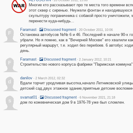
20 October 2011, 15:08
Многие кто рассказывают про те места того времени вс
этот сквер с сиренью. Неужели фонтан и находившуюся
скульптуру пограничника с собакой просто уничтожили, 
перенести куда-нибудь...
Faramast
·
·
Discussed fragment
20 October 2011, 10:06
F
Остановка автобусов №№ 6 и 46. Последний в начале 90-х г
убрали. Но я помню, как в "Вечерней Москве" его хвалили ка
регулярный маршрут, т.е. ходил без перебоев. 6 автобус ходи
день.
Faramast
·
·
Discussed fragment
2 January 2012, 10:21
F
Строительство нового корпуса фабрики "Парижская коммуна".
danilov
·
2 March 2012, 02:32
d
Вдали торчит уродливая высотка,начало Летниковской улицы
детский сад,двух этажное здание,приятные детские воспомина
svamat01
·
·
Discussed fragment
6 November 2021, 21:18
s
дом по кожевническая дом 9 в 1976-78 уже был сломлен.