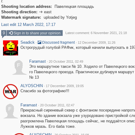
г.
Shooting location address:
Павелецкая площадь
Shooting direction:
east

Watermark signature:
uploaded by Yotjeg
Last edit 12 March 2022, 17:17
9
Sign in to share your opinion
Latest comment: 6 November 2021, 21:18
Seadick
·
·
Discussed fragment
12 December 2009, 11:26
Острогрудый голубой РАФик, который начили выпускать в 197
Faramast
·
20 October 2011, 02:49
F
Это маршрутное такси № 10. Ходило от Павелецкого вок
го Павелецкого проезда. Практически дублируя маршрут
№ 13
ALYOSCHIN
·
17 December 2009, 19:05
Спасибо за фотографию!!!
Faramast
·
20 October 2011, 02:47
F
Прекрасный сиреневый сквер с фонтаном посередине напрот
вокзала. Но здание вокзала уже узуродовано пристройкой сле
разгромлена Павелецкая площадь сейчас, не поддаётся опи
Лужков мразь. Его баба тоже.
ALYOSCHIN
·