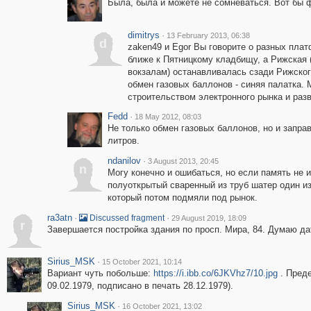
Была, была и можете не сомневаться. Вот бы фо
dimitrys
·
13 February 2013, 06:38
d
zaken49 и Egor Вы говорите о разных плат
ближе к Пятницкому кладбищу, а Рижская 
вокзалам) останавливалась сзади Рижског
обмен газовых баллонов - синяя палатка. 
строительством электронного рынка и разв
Fedd
·
18 May 2012, 08:03
Не только обмен газовых баллонов, но и заправ
литров.
ndanilov
·
3 August 2013, 20:45
n
Могу конечно и ошибаться, но если память не 
полуоткрытый сваренный из труб шатер один и
который потом подмяли под рынок.
ra3atn
·
·
Discussed fragment
29 August 2019, 18:09
r
Завершается постройка здания по просп. Мира, 84. Думаю да
Sirius_MSK
·
15 October 2021, 10:14
Вариант чуть побольше:
https://i.ibb.co/6JKVhz7/10.jpg
. Преде
09.02.1979, подписано в печать 28.12.1979).
Sirius_MSK
·
16 October 2021, 13:02