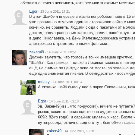
абсолютно нечего вспомнить,хотя все мои знакомые-местны
Egor
·
13 June 2011, 17:21
E
В этой Шайбе я впервые в жизни попробовал пиво в 16 лет
уже правильно отмечал один из старожилов сайта с мно
конечно, не сравнить. Ходили сюда с пакетами от молока
достал, надул-расправил картонку, налил, защёлкнул - и
в депо Николаевка, на День Железнодорожника устраива
электрокаре с тремя молочными флягами...
zaken49
·
14 June 2011, 00:51
Должен заметить, что торговые точки имевшие круглую,
"Шайба". Как пример - только в Лосинке таковых в пяти
ещё, на снимке по центру,слева от моста, за зеленью д
ещё одна знаменитая пивная. В семидесятых - восьмиде
mrlazy
·
14 June 2011, 00:54
А сколько шайб было у нас в парке Сокольники, не
Egor
·
14 June 2011, 02:18
E
Ув. Закен49(изв., что по-русски!), ничего не пута
рынок, какие-то производственно-художественные м
669(с 82-го года), и сарайчик билетных касс. Возле
путепровода, отлично видного тут, был обмен газо
zaken49
·
14 June 2011, 10:38