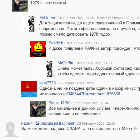
1979 г. - отставить!
MrGriffin
·
·
16 October 2021, 14:00
Edited 16 October 2021, 14
Для энциклопедии, да еще и преуроченной к Олимпи
современное. Фотография наверняка не случайна, а
Можно смело датировать 1978 годом.
Seadick
·
16 October 2021, 14:02
И даже появления РАФика автор подождал, что
MrGriffin
·
16 October 2021, 14:21
Очень может быть. Хороший фотограф как 
чтобы сделать один единственный удачный 
leha7729
·
16 October 2021, 19:21
Однозначно не позднее даты сдачи в набор минус т
материалов
/p/346544?hl=comment-876838
.
Sirius_MSK
·
17 October 2021, 18:46
Всё банальнее в данном случае: «переклинило»
изначально и не собирался.
kate-n
·
·
Discussed fragment
13 February 2023, 12:48
k
На моем доме надпись СЛАВА, а на соседнем, пр-т Мира 79 -