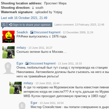
Shooting location address:
Проспект Мира
Shooting direction:
south

Watermark signature:
uploaded by Yotjeg
Last edit 16 October 2021, 21:49
31
Sign in to share your opinion
Latest comment: 13 February 2023, 12:48
Seadick
·
·
Discussed fragment
12 December 2009, 11:24
РАФики выпускались с 1976 года.
mrlazy
·
13 June 2011, 16:27
Сколько зелени было в Москве....
Egor
·
·
Discussed fragment
13 June 2011, 16:33
E
Очень любопытный был тут съезд с путепровода на станцию
Николаевка. Автомобили должны были съезжать на него и вы
него на трамвайные рельсы!
mrlazy
·
13 June 2011, 16:44
А где то направо на Муроманском была известная пивн
интересно когда ее снесли??? А я чуть дальше по Мурм
МКБ Кулон проходил дипломную практику в 1983 году!
Egor
·
13 June 2011, 16:54
E
Мистер Спокойствие - вы попали совершенно в дыро