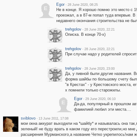
Egor
·
28 June 2020, 08:25
E
Не в конце. Я хорошо помню это место с 1
проезжал, а в 87-м попал туда впервые. В
недавнего окончания строительства не был
trehgolov
·
28 June 2020, 22:21
Описка. В конце 70-х)
trehgolov
·
28 June 2020, 22:21
При случае надо у родителей спросит
trehgolov
·
28 June 2020, 23:00
Да, у пивной были другие названия. В
форма шайбы по большому счету была
"в Крестах" - у Крестовского моста, е
х помнили только старожилы.
Egor
·
29 June 2020, 06:10
E
Да-да, популярный в прошлом ав
фамилией любил эти места....
sviblovo
·
13 June 2011, 17:08
мои окна аккурат выходили на *шайбу* и называлась она так,
зеленый! не буду врать в каком году его перестроили,но мне
расширения Мурманского,а название Четко укрепилось!нам жит