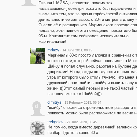
Пивная ШАЙБА, непонятно, почему так
называвшаяся(геометрически это был параллелепип
знаменита тем, что за время горбачёвской антиалко
деятельности её зал вырос с 20-ти метров в длину - 
Снесли её с расширением Мурманского проезда со
недавно, хотя пивной это помещение прекратило бы
95-м. Контингент там собирался исключительно
маргинальный!
mrlazy
·
14 June 2011, 00:19
Маргиналы 80-х просто лапочки в сравнении с 
контингентом,который сейчас поселился в Моск
Шайбу я попал случайно, работая на Кулоне да
двориками! Но однажды по глупости с приятел
утра от которого было столь тяжело, что меня
дружеский совет зайти в шайбу и выпить пару кр
жизни!)))Этот самый первый и не такой частый
в голову вместе с Шайбой))))
dimitrys
·
13 February 2013, 06:34
d
"шайбу" снесли со строительством разворота в
ловкость можно было расположится по весне на 
trehgolov
·
27 June 2020, 03:45
Не помню, когда вместо деревянной зеленой к
пивбар. Где-то в конце 80-х.