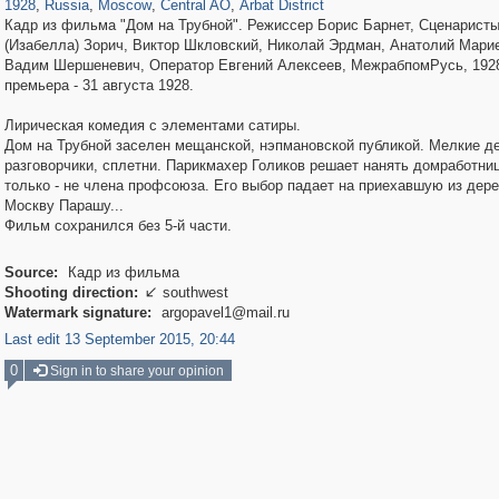
1928
,
Russia
,
Moscow
,
Central AO
,
Arbat District
Кадр из фильма "Дом на Трубной". Режиссер Борис Барнет, Сценарист
(Изабелла) Зорич, Виктор Шкловский, Николай Эрдман, Анатолий Мари
Вадим Шершеневич, Оператор Евгений Алексеев, МежрабпомРусь, 192
премьера - 31 августа 1928.
Лирическая комедия с элементами сатиры.
Дом на Трубной заселен мещанской, нэпмановской публикой. Мелкие д
разговорчики, сплетни. Парикмахер Голиков решает нанять домработниц
только - не члена профсоюза. Его выбор падает на приехавшую из дере
Москву Парашу...
Фильм сохранился без 5-й части.
Source:
Кадр из фильма
Shooting direction:
southwest

Watermark signature:
argopavel1@mail.ru
Last edit 13 September 2015, 20:44
0
Sign in to share your opinion