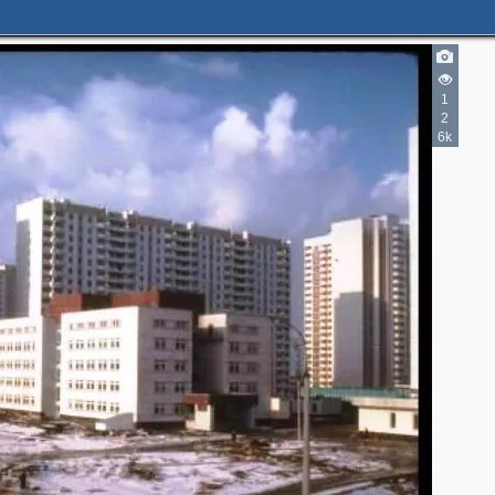
1
2
6k