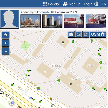
Gallery
Sign up
Login
EN
Added by
nikomweb
, 10 December 2009
OSM
4
3
2