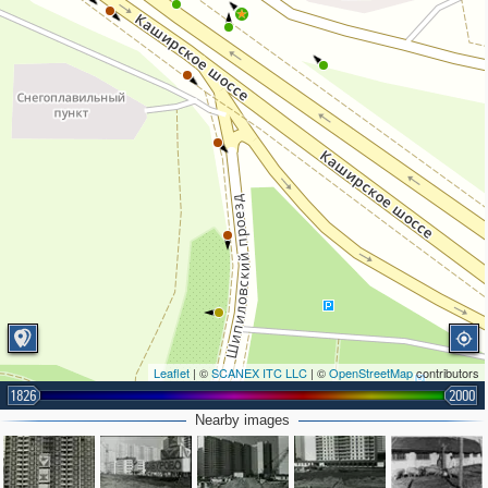
3
Leaflet
| ©
SCANEX ITC LLC
| ©
OpenStreetMap
contributors
1826
2000
Nearby images