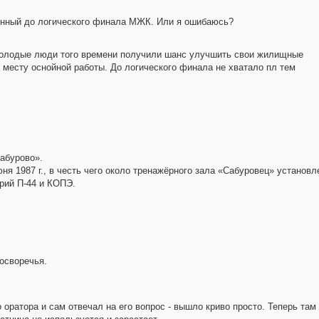
енный до логического финала МЖК. Или я ошибаюсь?
молодые люди того времени получили шанс улучшить свои жилищные
 месту оснойной работы. До логического финала не хватало пл тем
абурово».
ня 1987 г., в честь чего около тренажёрного зала «Сабуровец» установл
рий П-44 и КОПЭ.
осворечья.
 оратора и сам отвечал на его вопрос - вышло криво просто. Теперь та