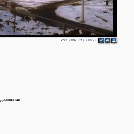
Sizes:
800×533
|
800×533
W
о деревьями