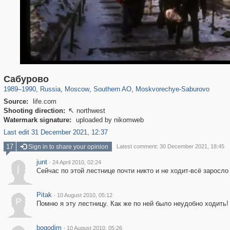
319,882
1,407,363
8,286
21,648
29,248
390
981
2
Сабурово
1989
–
1990
,
Russia
,
Moscow
,
Southern AO
,
Moskvorechye-Saburovo
Source:
life.com
Shooting direction:
northwest

Watermark signature:
uploaded by nikomweb
Last edit 31 December 2021, 12:37
17
Sign in to share your opinion
Latest comment: 30 December 2021, 18:45
junt
·
24 April 2010, 02:24
j
Сейчас по этой лестнице почти никто и не ходит-всё заросл
Pitak
·
10 August 2010, 05:12
P
Помню я эту лестницу. Как же по ней было неудобно ходить!
bogodim
·
10 August 2010, 05:26