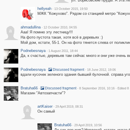
ул. Борисовские пруды. А эта ле
hellyeah
·
13 October 2015, 19:50
МЖК "Кожухово". Рядом со станцией метро "Кожухо
ahmadullina
·
12 October 2010, 04:55
a
Ааа! Я помню эту лестницу!!!
На фото пустота такая, хотя всё в деревьях :)
Мой дом, кстати, 55-1. Он на фото тянется слева от поликли
Podnebesnaya
·
1 August 2011, 18:44
Да, к счастью, деревьев там сейчас много и они уже очень в
Podnebesnaya
·
·
Discussed fragment
18 June 2012, 19:06
вдали кусочек зеленого здания бывшей булочной. справа уг
Bratuha66
·
·
·
Discussed fragment
8 September 2016, 10:16
Edited 8
Магазин "Автозапчасти"?
artKaiser
·
29 April 2019, 08:31
a
Он самый
Bratuha66
·
29 April 2019, 10:56
До сих пор жив? Неплохой, кстати, магаз 