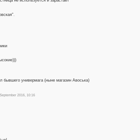
стница не используется и зарастает
вская".
ники
ысокие)))
ол бывшего универмага (ныне магазин Авоська)
 September 2016, 10:16
был!