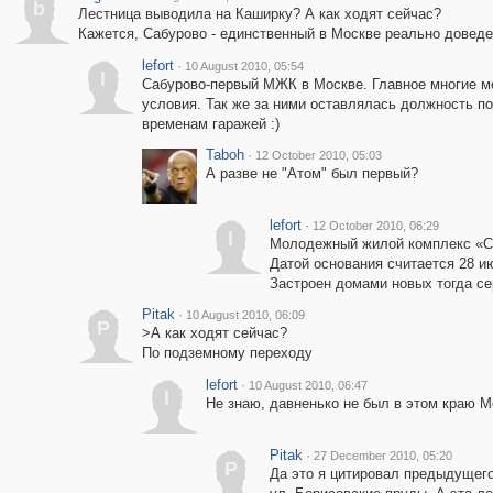
b
Лестница выводила на Каширку? А как ходят сейчас?
Кажется, Сабурово - единственный в Москве реально довед
lefort
·
10 August 2010, 05:54
l
Сабурово-первый МЖК в Москве. Главное многие 
условия. Так же за ними оставлялась должность по
временам гаражей :)
Taboh
·
12 October 2010, 05:03
А разве не "Атом" был первый?
lefort
·
12 October 2010, 06:29
l
Молодежный жилой комплекс «С
Датой основания считается 28 ию
Застроен домами новых тогда се
Pitak
·
10 August 2010, 06:09
P
>А как ходят сейчас?
По подземному переходу
lefort
·
10 August 2010, 06:47
l
Не знаю, давненько не был в этом краю М
Pitak
·
27 December 2010, 05:20
P
Да это я цитировал предыдущего